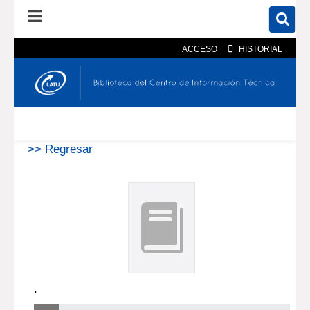
ACCESO
HISTORIAL
En el catálogo
En el sitio
Búsqueda avanzada
>> Regresar
.