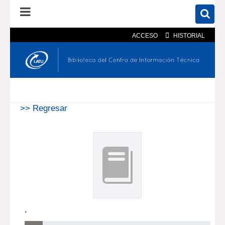
ACCESO
HISTORIAL
En el catálogo
En el sitio
Búsqueda avanzada
>> Regresar
.