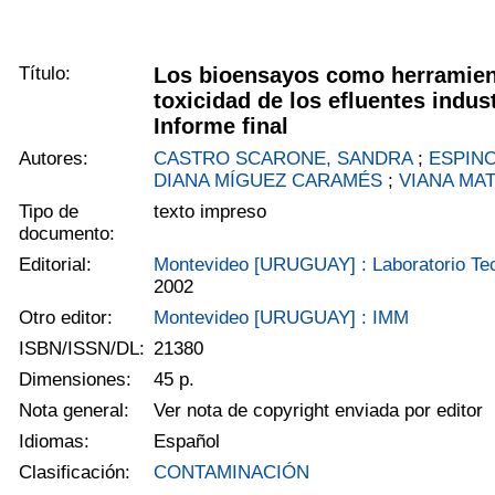
Título:
Los bioensayos como herramient
toxicidad de los efluentes indus
Informe final
Autores:
CASTRO SCARONE, SANDRA
;
ESPINO
DIANA MÍGUEZ CARAMÉS
;
VIANA MA
Tipo de
texto impreso
documento:
Editorial:
Montevideo [URUGUAY] : Laboratorio Te
2002
Otro editor:
Montevideo [URUGUAY] : IMM
ISBN/ISSN/DL:
21380
Dimensiones:
45 p.
Nota general:
Ver nota de copyright enviada por editor
Idiomas:
Español
Clasificación:
CONTAMINACIÓN