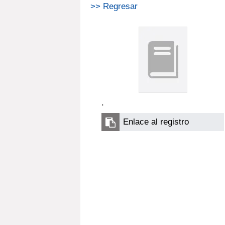
>> Regresar
.
Enlace al registro