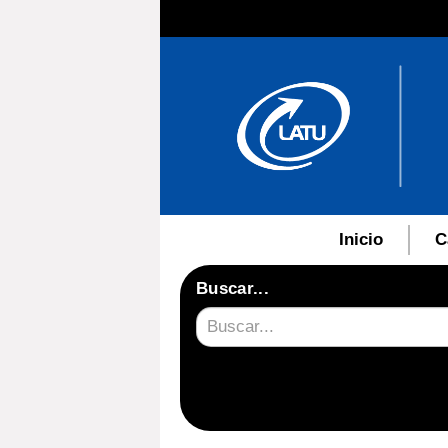
Inicio
C
Buscar...