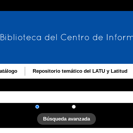
atálogo
Repositorio temático del LATU y Latitud
En el catálogo
En el sitio
Búsqueda avanzada