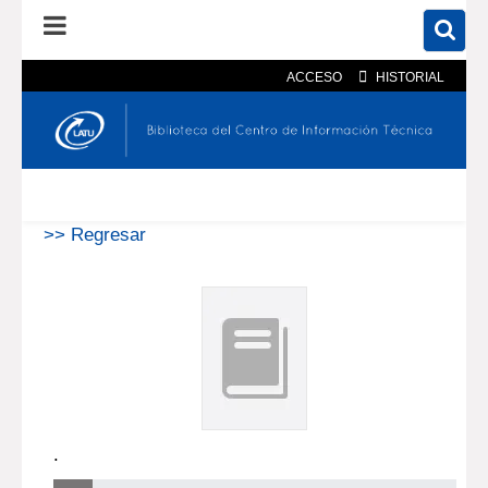
ACCESO
HISTORIAL
En el catálogo
En el sitio
Búsqueda avanzada
>> Regresar
.