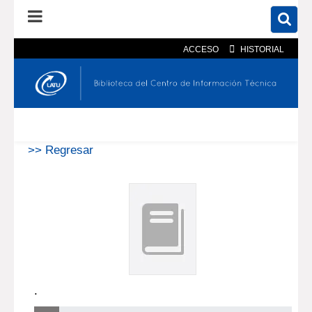
ACCESO
HISTORIAL
En el catálogo
En el sitio
Búsqueda avanzada
>> Regresar
.