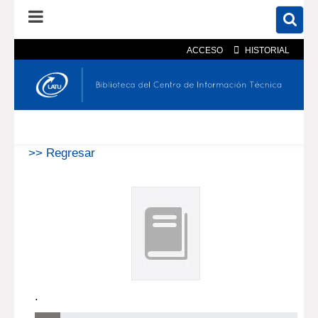
ACCESO
HISTORIAL
En el catálogo
En el sitio
Búsqueda avanzada
>> Regresar
.