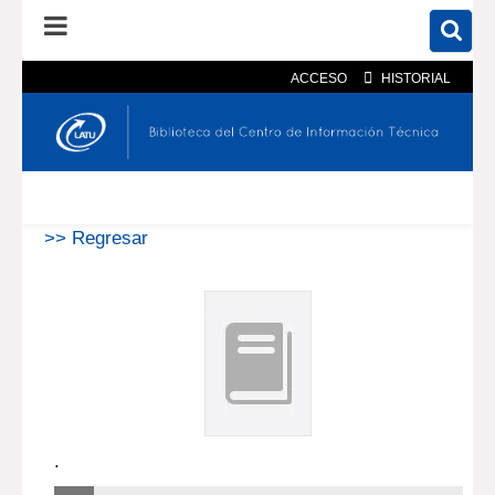
ACCESO
HISTORIAL
En el catálogo
En el sitio
Búsqueda avanzada
>> Regresar
.