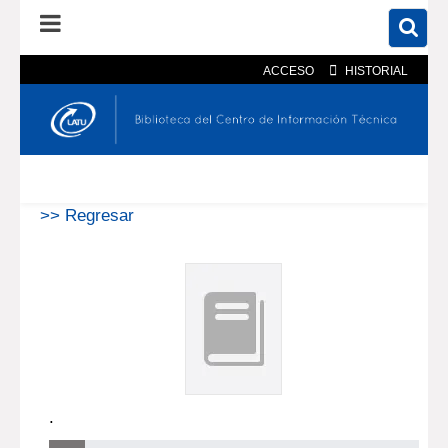
ACCESO
HISTORIAL
En el catálogo
En el sitio
Búsqueda avanzada
>> Regresar
.