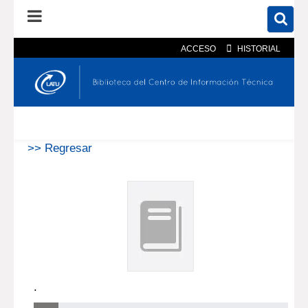
ACCESO
HISTORIAL
En el catálogo
En el sitio
Búsqueda avanzada
>> Regresar
.