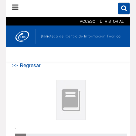
ACCESO
HISTORIAL
En el catálogo
En el sitio
Búsqueda avanzada
>> Regresar
.