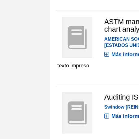
ASTM manua
chart anal
AMERICAN SOC
[ESTADOS UNI
Más inform
texto impreso
Auditing IS
Swindow [REINO
Más inform