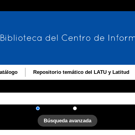
atálogo
Repositorio temático del LATU y Latitud
En el catálogo
En el sitio
Búsqueda avanzada