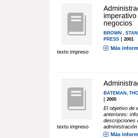
Administrac
imperativo
negocios
BROWN , STANL
|
PRESS
2001
Más inform
texto impreso
Administra
BATEMAN, THO
|
2005
El objetivo de
anteriores: inf
descripciones 
texto impreso
administración 
Más inform