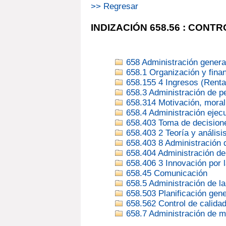
>> Regresar
INDIZACIÓN 658.56 : CON
658 Administración genera
658.1 Organización y fina
658.155 4 Ingresos (Renta
658.3 Administración de p
658.314 Motivación, moral,
658.4 Administración ejecu
658.403 Toma de decisione
658.403 2 Teoría y análisi
658.403 8 Administración d
658.404 Administración de
658.406 3 Innovación por l
658.45 Comunicación
658.5 Administración de l
658.503 Planificación gene
658.562 Control de calida
658.7 Administración de m