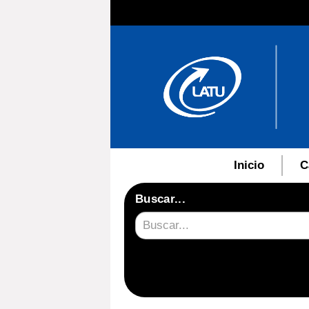
Inicio
C
Buscar...