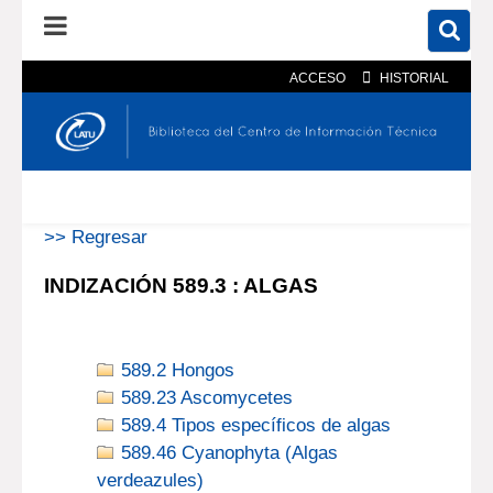
ACCESO
HISTORIAL
En el catálogo
En el sitio
Búsqueda avanzada
>> Regresar
INDIZACIÓN 589.3 : ALGAS
589.2 Hongos
589.23 Ascomycetes
589.4 Tipos específicos de algas
589.46 Cyanophyta (Algas
verdeazules)