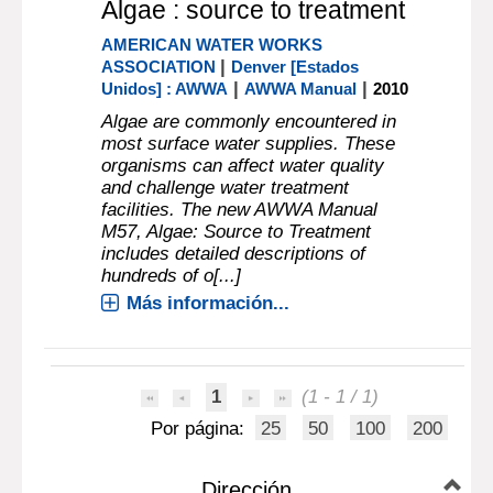
Algae : source to treatment
AMERICAN WATER WORKS
|
ASSOCIATION
Denver [Estados
|
|
Unidos] : AWWA
AWWA Manual
2010
Algae are commonly encountered in
most surface water supplies. These
organisms can affect water quality
and challenge water treatment
facilities. The new AWWA Manual
M57, Algae: Source to Treatment
includes detailed descriptions of
hundreds of o[...]
Más información...
1
(1 - 1 / 1)
Por página:
25
50
100
200
Dirección