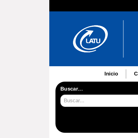
Inicio
C
Buscar...