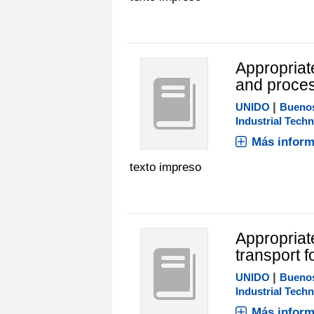
Appropriate
and proce
|
UNIDO
Buenos
Industrial Tech
Más inform
texto impreso
Appropriate
transport f
|
UNIDO
Buenos
Industrial Tech
Más inform