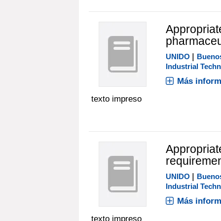
Appropriat
pharmaceu
|
UNIDO
Buenos
Industrial Tech
Más inform
texto impreso
Appropriate
requireme
|
UNIDO
Buenos
Industrial Tech
Más inform
texto impreso