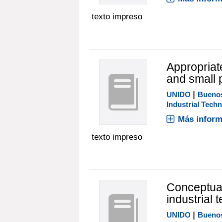
texto impreso
Appropriat
and small p
|
UNIDO
Buenos
Industrial Tech
Más inform
texto impreso
Conceptual
industrial 
|
UNIDO
Buenos