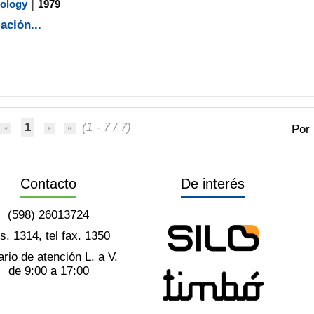
|
nology
1979
ación...
1
(1 - 7 / 7)
Por
Contacto
De interés
(598) 26013724
ts. 1314, tel fax. 1350
rio de atención L. a V.
de 9:00 a 17:00