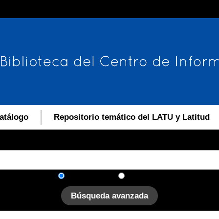
atálogo
Repositorio temático del LATU y Latitud
En el catálogo
En el sitio
Búsqueda avanzada