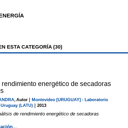
 ENERGÍA
N ESTA CATEGORÍA (
30
)
e rendimiento energético de secadoras
es
|
JANDRA
, Autor
Montevideo [URUGUAY] : Laboratorio
|
l Uruguay (LATU)
2013
álisis de rendimiento energético de secadoras
ación...