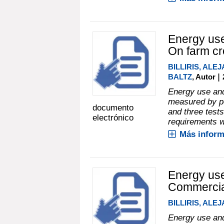
Energy use 
On farm cr
BILLIRIS, ALE
|
BALTZ
, Autor
Energy use and
measured by pe
documento
and three test
electrónico
requirements w
Más inform
Energy use 
Commercia
BILLIRIS, ALE
Energy use and