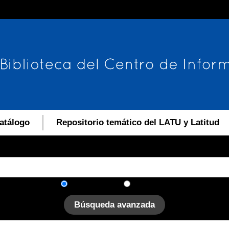
atálogo
Repositorio temático del LATU y Latitud
En el catálogo
En el sitio
Búsqueda avanzada