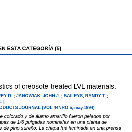
N ESTA CATEGORÍA (
5
)
tics of creosote-treated LVL materials.
EY D.
;
JANOWIAK, JOHN J.
;
BAILEYS, RANDY T.
;
|
L
DUCTS JOURNAL (VOL 44NRO 5, may.1994)
e colorado y de álamo amarillo fueron pelados por
apas de 1/6 pulgadas nominales en una planta de
 de pino sureño. La chapa fué laminada en una prensa