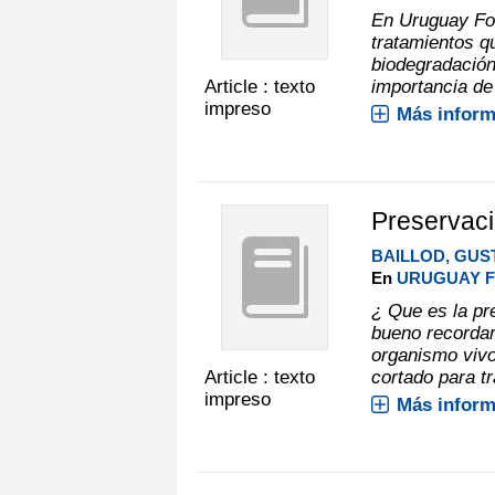
En Uruguay For
tratamientos q
biodegradación
Article : texto
importancia de
impreso
Más inform
Preservac
BAILLOD, GUS
En
URUGUAY FO
¿ Que es la pr
bueno recordar
organismo vivo
Article : texto
cortado para tr
impreso
Más inform