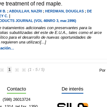
ve treatment of red maple.
M B.
;
ABDULLAH, NAZRI
;
HERDMAN, DOUGLAS
;
DE
|
Y C.
DUCTS JOURNAL (VOL 46NRO 3, mar.1996)
de tratamientos adicionales con preservantes para la
olias subutilizadas del este de E.U.A., tales como el arce
rítico para el desarrollo de nuevas oportunidades de
equieren una utilizaci[...]
ación...
1
(1 - 5 / 5)
Por
Contacto
De interés
(598) 26013724
ts. 1314, tel fax. 1350