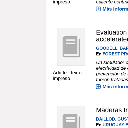
impreso
caliente contín
Más inform
Evaluation 
accelerated
GOODELL, BA
En
FOREST PRO
Un simulador d
efectividad de
Article : texto
prevención de
impreso
fueron tratadas
Más inform
Maderas tr
BAILLOD, GUS
En
URUGUAY F