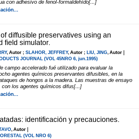
ua con adhesivo de fenol-formaldehído[...]
ación...
of diffusible preservatives using an
 field simulator.
|
RRY
, Autor ;
SLAHOR, JEFFREY
, Autor ;
LIU, JING
, Autor
DUCTS JOURNAL (VOL 45NRO 6, jun.1995)
e campo accelerado fué utilizado para evaluar la
 ocho agentes químicos preservantes difusibles, en la
 ataques de hongos a la madera. Las muestras de ensayo
 con los agentes químicos difus[...]
ación...
atadas: identificación y precauciones.
|
TAVO
, Autor
ORESTAL (VOL NRO 6)