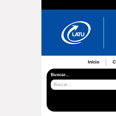
Inicio
C
Buscar...