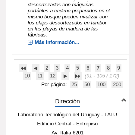
descortezados con máquinas
portátiles a cadena preparados en el
mismo bosque pueden rivalizar con
los chips descortezados en tambor
en las playas de madera de las
fábricas.
Más información...
2
3
4
5
6
7
8
9
10
11
12
(91 - 105 / 172)
Por página:
25
50
100
200
Dirección
Laboratorio Tecnológico del Uruguay - LATU
Edificio Central - Entrepiso
Av. Italia 6201