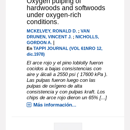
Oxygen pulping of
hardwoods and softwoods
under oxygen-rich
conditions.
MCKELVEY, RONALD D.
;
VAN
DRUNEN, VINCENT J.
;
NICHOLLS,
|
GORDON A.
En
TAPPI JOURNAL (VOL 61NRO 12,
dic.1978)
El arce rojo y el pino loblolly fueron
cocidos a bajas consistencias con
aire y álcali a 2550 psi ( 17600 kPa ).
Las pulpas fueron luego con las
pulpas de oxígeno de alta
consistencia y con pulpas kraft. Los
chips de arce rojo dieron un 65% [...]
Más información...