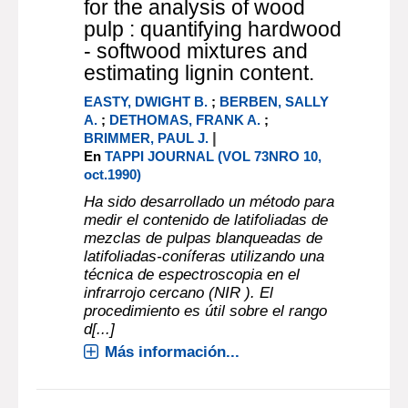
for the analysis of wood
pulp : quantifying hardwood
- softwood mixtures and
estimating lignin content.
EASTY, DWIGHT B.
;
BERBEN, SALLY
A.
;
DETHOMAS, FRANK A.
;
|
BRIMMER, PAUL J.
En
TAPPI JOURNAL (VOL 73NRO 10,
oct.1990)
Ha sido desarrollado un método para
medir el contenido de latifoliadas de
mezclas de pulpas blanqueadas de
latifoliadas-coníferas utilizando una
técnica de espectroscopia en el
infrarrojo cercano (NIR ). El
procedimiento es útil sobre el rango
d[...]
Más información...