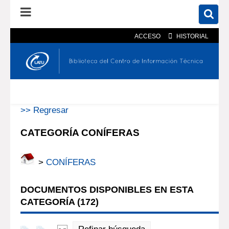
ACCESO
HISTORIAL
En el catálogo
En el sitio
Búsqueda avanzada
>> Regresar
CATEGORÍA CONÍFERAS
>
CONÍFERAS
DOCUMENTOS DISPONIBLES EN ESTA
CATEGORÍA (
172
)