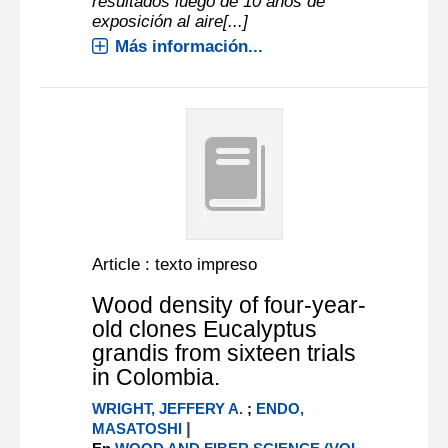
resultados luego de 10 años de
exposición al aire[...]
Más información...
Article : texto impreso
Wood density of four-year-
old clones Eucalyptus
grandis from sixteen trials
in Colombia.
WRIGHT, JEFFERY A.
;
ENDO,
|
MASATOSHI