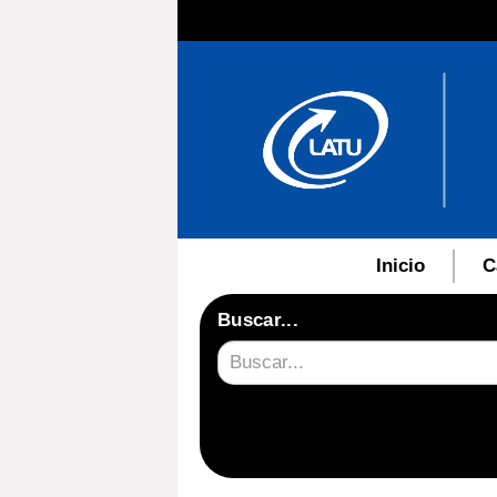
Inicio
C
Buscar...