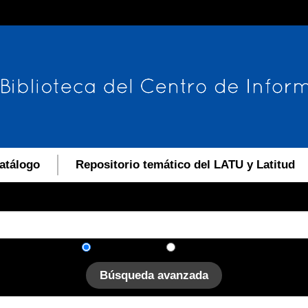
atálogo
Repositorio temático del LATU y Latitud
En el catálogo
En el sitio
Búsqueda avanzada