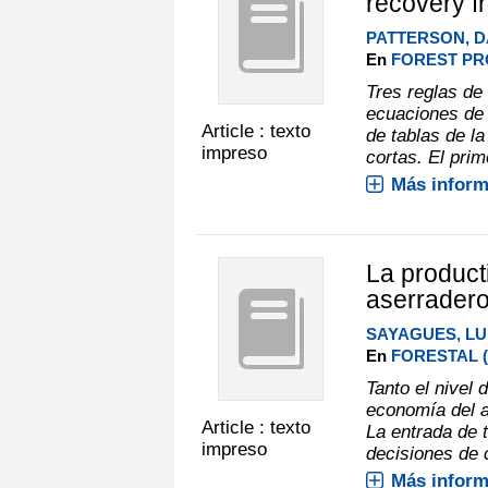
recovery f
PATTERSON, D
En
FOREST PRO
Tres reglas de 
ecuaciones de 
Article : texto
de tablas de l
impreso
cortas. El prim
Más inform
La product
aserradero
SAYAGUES, LU
En
FORESTAL (
Tanto el nivel 
economía del a
Article : texto
La entrada de 
impreso
decisiones de c
Más inform