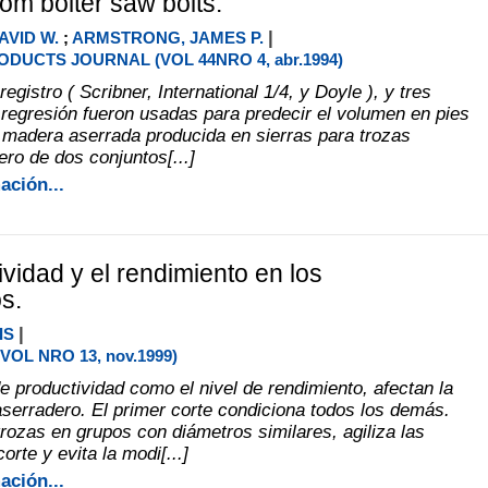
rom bolter saw bolts.
|
AVID W.
;
ARMSTRONG, JAMES P.
DUCTS JOURNAL (VOL 44NRO 4, abr.1994)
registro ( Scribner, International 1/4, y Doyle ), y tres
regresión fueron usadas para predecir el volumen en pies
a madera aserrada producida en sierras para trozas
ero de dos conjuntos[...]
ación...
ividad y el rendimiento en los
s.
|
IS
VOL NRO 13, nov.1999)
de productividad como el nivel de rendimiento, afectan la
serradero. El primer corte condiciona todos los demás.
trozas en grupos con diámetros similares, agiliza las
orte y evita la modi[...]
ación...