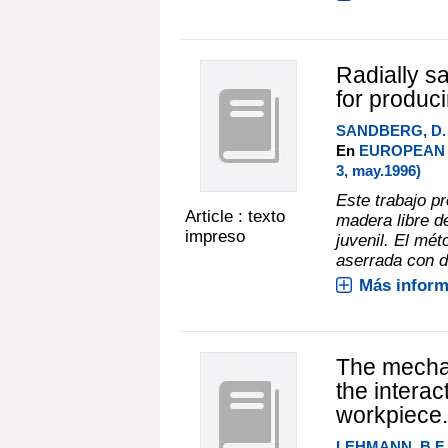
Radially s
for produci
SANDBERG, D.
En
EUROPEAN 
3, may.1996)
Este trabajo p
Article : texto
madera libre d
impreso
juvenil. El mé
aserrada con do
Más inform
The mechan
the intera
workpiece.
LEHMANN, B.F.