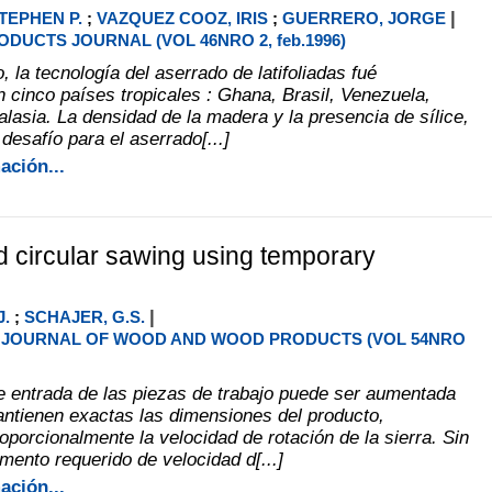
|
TEPHEN P.
;
VAZQUEZ COOZ, IRIS
;
GUERRERO, JORGE
DUCTS JOURNAL (VOL 46NRO 2, feb.1996)
, la tecnología del aserrado de latifoliadas fué
n cinco países tropicales : Ghana, Brasil, Venezuela,
alasia. La densidad de la madera y la presencia de sílice,
desafío para el aserrado[...]
ación...
 circular sawing using temporary
|
J.
;
SCHAJER, G.S.
JOURNAL OF WOOD AND WOOD PRODUCTS (VOL 54NRO
e entrada de las piezas de trabajo puede ser aumentada
ntienen exactas las dimensiones del producto,
porcionalmente la velocidad de rotación de la sierra. Sin
mento requerido de velocidad d[...]
ación...