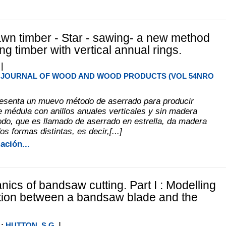
awn timber - Star - sawing- a new method
ng timber with vertical annual rings.
|
JOURNAL OF WOOD AND WOOD PRODUCTS (VOL 54NRO
resenta un muevo método de aserrado para producir
e médula con anillos anuales verticales y sin madera
todo, que es llamado de aserrado en estrella, da madera
s formas distintas, es decir,[...]
ación...
ics of bandsaw cutting. Part I : Modelling
ction between a bandsaw blade and the
|
;
HUTTON, S.G.