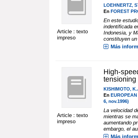
LOEHNERTZ, S
En
FOREST PRO
En este estudio
indentificada e
Article : texto
Indonesia, y M
impreso
constituyen un 
Más inform
High-speed
tensioning
KISHIMOTO, K.
En
EUROPEAN 
6, nov.1996)
La velocidad d
Article : texto
mientras se ma
impreso
aumentando pro
embargo, el au
Más inform