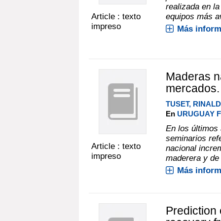
realizada en la
Article : texto
equipos más av
impreso
Más inform
Maderas na
mercados.
TUSET, RINAL
En
URUGUAY FO
En los últimos
seminarios refe
Article : texto
nacional incre
impreso
maderera y de q
Más inform
Prediction