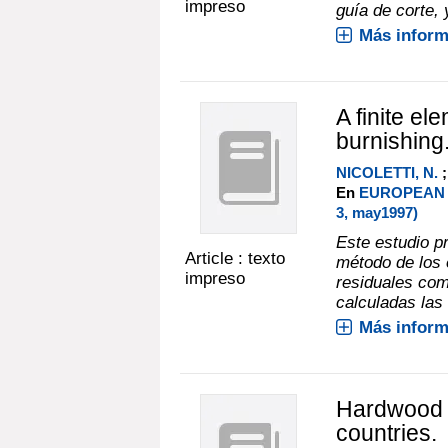
impreso
guía de corte, 
Más inform
A finite el
burnishing
NICOLETTI, N.
En
EUROPEAN 
3, may1997)
Este estudio pr
Article : texto
método de los e
impreso
residuales com
calculadas las 
Más inform
Hardwood s
countries.