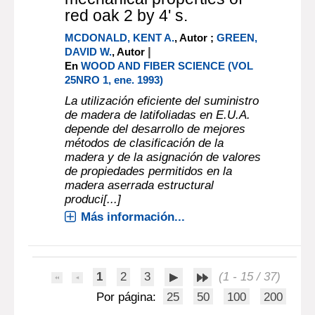
red oak 2 by 4' s.
MCDONALD, KENT A.
, Autor ;
GREEN,
|
DAVID W.
, Autor
En
WOOD AND FIBER SCIENCE (VOL
25NRO 1, ene. 1993)
La utilización eficiente del suministro
de madera de latifoliadas en E.U.A.
depende del desarrollo de mejores
métodos de clasificación de la
madera y de la asignación de valores
de propiedades permitidos en la
madera aserrada estructural
produci[...]
Más información...
1
2
3
(1 - 15 / 37)
Por página:
25
50
100
200