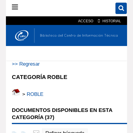
ACCESO
HISTORIAL
En el catálogo
En el sitio
Búsqueda avanzada
>> Regresar
CATEGORÍA ROBLE
>
ROBLE
DOCUMENTOS DISPONIBLES EN ESTA
CATEGORÍA (
37
)