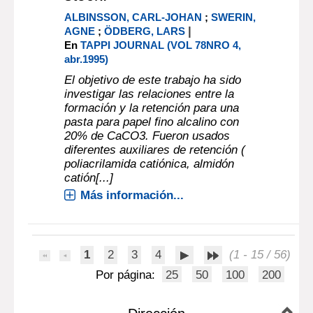
ALBINSSON, CARL-JOHAN
;
SWERIN,
|
AGNE
;
ÖDBERG, LARS
En
TAPPI JOURNAL (VOL 78NRO 4,
abr.1995)
El objetivo de este trabajo ha sido
investigar las relaciones entre la
formación y la retención para una
pasta para papel fino alcalino con
20% de CaCO3. Fueron usados
diferentes auxiliares de retención (
poliacrilamida catiónica, almidón
catión[...]
Más información...
1
2
3
4
(1 - 15 / 56)
Por página:
25
50
100
200