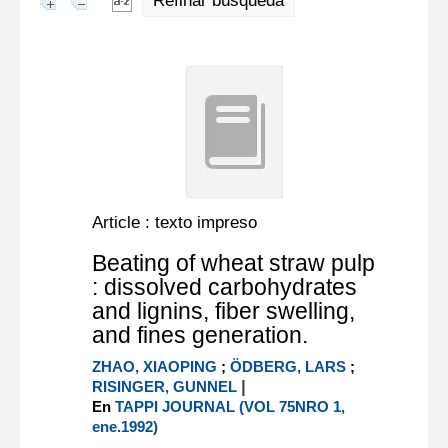
Refinar búsqueda
Article : texto impreso
Beating of wheat straw pulp
: dissolved carbohydrates
and lignins, fiber swelling,
and fines generation.
ZHAO, XIAOPING
;
ÖDBERG, LARS
;
|
RISINGER, GUNNEL
En
TAPPI JOURNAL (VOL 75NRO 1,
ene.1992)