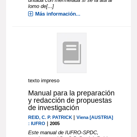
untada con mermelada si se la ata al
lomo de[...]
Más información...
texto impreso
Manual para la preparación
y redacción de propuestas
de investigación
|
REID, C. P. PATRICK
Viena [AUSTRIA]
|
: IUFRO
2005
Este manual de IUFRO-SPDC,