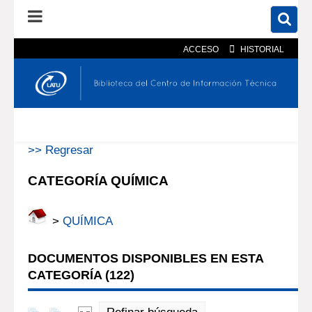
ACCESO
HISTORIAL
En el catálogo
En el sitio
Búsqueda avanzada
>> Regresar
CATEGORÍA QUÍMICA
>
QUÍMICA
DOCUMENTOS DISPONIBLES EN ESTA
CATEGORÍA (
122
)