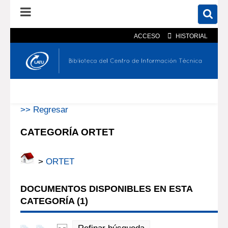
ACCESO
HISTORIAL
En el catálogo
En el sitio
Búsqueda avanzada
>> Regresar
CATEGORÍA ORTET
>
ORTET
DOCUMENTOS DISPONIBLES EN ESTA
CATEGORÍA (
1
)