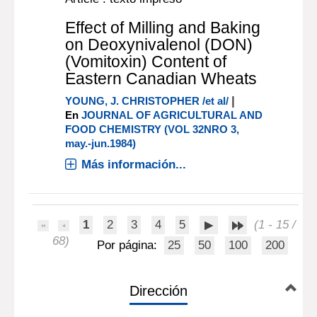
Effect of Milling and Baking
on Deoxynivalenol (DON)
(Vomitoxin) Content of
Eastern Canadian Wheats
|
YOUNG, J. CHRISTOPHER /et al/
En
JOURNAL OF AGRICULTURAL AND
FOOD CHEMISTRY (VOL 32NRO 3,
may.-jun.1984)
Más información...
1
2
3
4
5
(1 - 15 /
68)
Por página:
25
50
100
200
Dirección