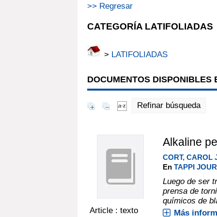
>> Regresar
CATEGORÍA LATIFOLIADAS
>
LATIFOLIADAS
DOCUMENTOS DISPONIBLES E
Refinar búsqueda
Alkaline p
CORT, CAROL J
En
TAPPI JOURN
Luego de ser t
prensa de torn
químicos de bl
Article : texto
Más inform