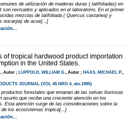
munes de utilización de maderas duras ( latifoliadas) en
t son revisados y aplicados en el laboratorio. En el primer
ocidas mezclas de latifoliada ( Quercus castanea) y
s oocarpa) de acue[...]
ación...
s of tropical hardwood product importation
ption in the United States.
.
, Autor ;
LUPPOLD, WILLIAM G.
, Autor ;
HAAS, MICHAEL P.
,
DUCTS JOURNAL (VOL 45 NRO 4, abr.1995)
productos forestales que emanan de las selvas lluviosas
un asunto que recibe una creciente atención en los
. Esta atención surge de las consideraciones sobre la
 de los ecosistemas tropica[...]
ación...