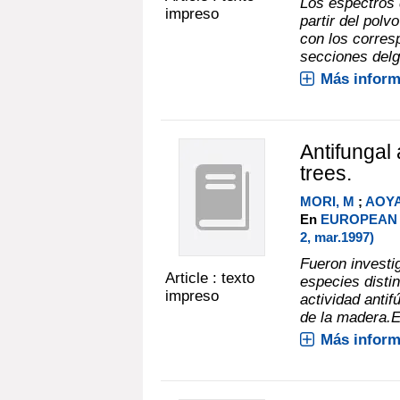
Los espectros d
impreso
partir del pol
con los corres
secciones delg
Más inform
Antifungal 
trees.
MORI, M
;
AOYA
En
EUROPEAN 
2, mar.1997)
Fueron investi
Article : texto
especies disti
impreso
actividad anti
de la madera.En
Más inform