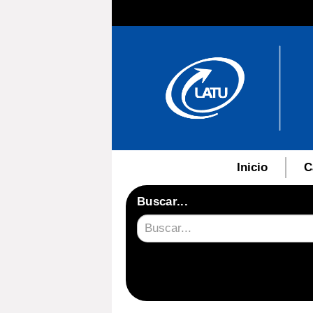
Inicio
C
Buscar...