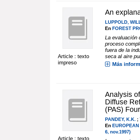
An explana
LUPPOLD, WIL
En
FOREST PRO
La evaluación 
proceso comple
fuera de la in
Article : texto
seca al aire p
impreso
Más inform
Analysis o
Diffuse Re
(PAS) Four
PANDEY, K.K.
;
En
EUROPEAN 
6, nov.1997)
Article : texto