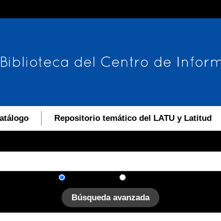
atálogo
Repositorio temático del LATU y Latitud
En el catálogo
En el sitio
Búsqueda avanzada