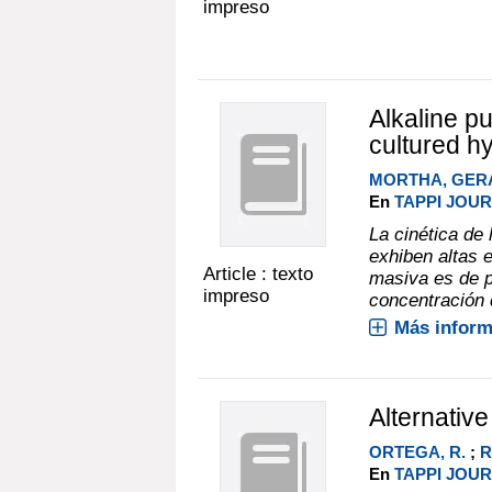
impreso
Alkaline pu
cultured hy
MORTHA, GER
En
TAPPI JOURN
La cinética de 
exhiben altas e
Article : texto
masiva es de p
impreso
concentración d
Más inform
Alternativ
ORTEGA, R.
;
R
En
TAPPI JOURN