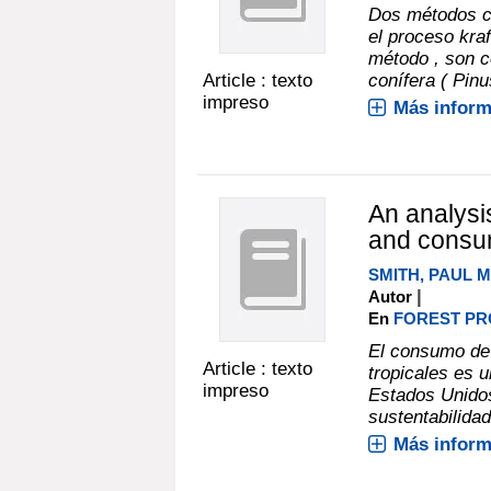
Dos métodos co
el proceso kraf
método , son c
Article : texto
conífera ( Pinu
impreso
Más inform
An analysi
and consum
SMITH, PAUL M
|
Autor
En
FOREST PRO
El consumo de 
Article : texto
tropicales es 
impreso
Estados Unidos
sustentabilidad
Más inform