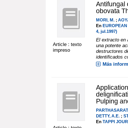
Antifungal 
obovata T
MORI, M.
;
AOY
En
EUROPEAN 
4, jul.1997)
El extracto en
Article : texto
una potente ac
impreso
destructores d
identificados c
Más inform
Applicatio
delignificat
Pulping an
PARTHASARATH
DETTY, A.E.
;
ST
En
TAPPI JOURN
Article : texto