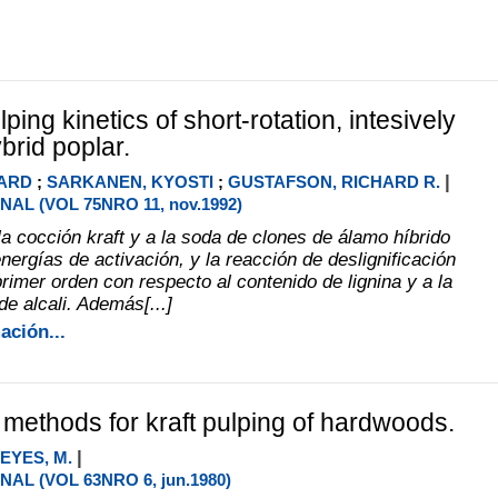
lping kinetics of short-rotation, intesively
brid poplar.
|
ARD
;
SARKANEN, KYOSTI
;
GUSTAFSON, RICHARD R.
AL (VOL 75NRO 11, nov.1992)
la cocción kraft y a la soda de clones de álamo híbrido
nergías de activación, y la reacción de deslignificación
rimer orden con respecto al contenido de lignina y a la
e alcali. Además[...]
ación...
e methods for kraft pulping of hardwoods.
|
EYES, M.
AL (VOL 63NRO 6, jun.1980)