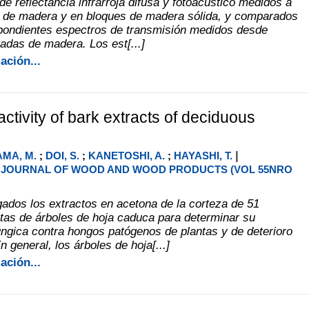
e reflectancia infrarroja difusa y fotoacústico medidos a
vo de madera y en bloques de madera sólida, y comparados
pondientes espectros de transmisión medidos desde
adas de madera. Los est[...]
ación...
activity of bark extracts of deciduous
|
MA, M.
;
DOI, S.
;
KANETOSHI, A.
;
HAYASHI, T.
JOURNAL OF WOOD AND WOOD PRODUCTS (VOL 55NRO
gados los extractos en acetona de la corteza de 51
ntas de árboles de hoja caduca para determinar su
fúngica contra hongos patógenos de plantas y de deterioro
 general, los árboles de hoja[...]
ación...