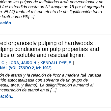
ción de las pulpas de latifoliadas kraft convencional y de
S) fué extendida hasta un N° kappa de 15 por el agregado
a. El AQ tenía el mismo efecto de deslignificación tanto
 kraft como PS[...]
ación...
zed organosolv pulping of hardwoods :
ulping conditions on pulp properties and
tics of soluble and residual lignin.
|
 C.
;
LORA, JAIRO H.
;
KENDALL PYE, E.
AL (VOL 75NRO 2, feb.1992)
n de etanol y la relación de licor a madera fué variada
ción autocatalizada con solvente de un grupo de
abedul, arce, y álamo). La delignificación aumentó al
ncentración de etanol en el [...]
ación...