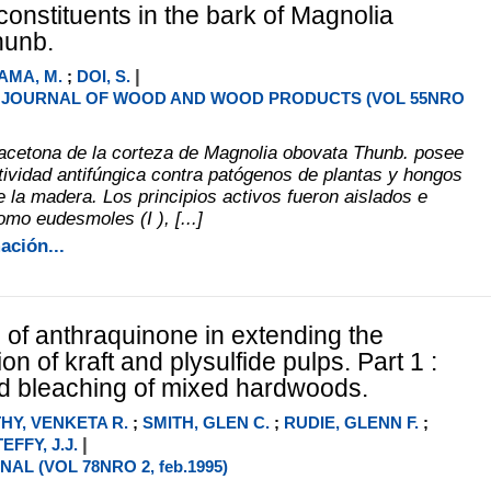
constituents in the bark of Magnolia
hunb.
|
AMA, M.
;
DOI, S.
JOURNAL OF WOOD AND WOOD PRODUCTS (VOL 55NRO
 acetona de la corteza de Magnolia obovata Thunb. posee
tividad antifúngica contra patógenos de plantas y hongos
e la madera. Los principios activos fueron aislados e
omo eudesmoles (I ), [...]
ación...
n of anthraquinone in extending the
ion of kraft and plysulfide pulps. Part 1 :
d bleaching of mixed hardwoods.
Y, VENKETA R.
;
SMITH, GLEN C.
;
RUDIE, GLENN F.
;
|
EFFY, J.J.
AL (VOL 78NRO 2, feb.1995)