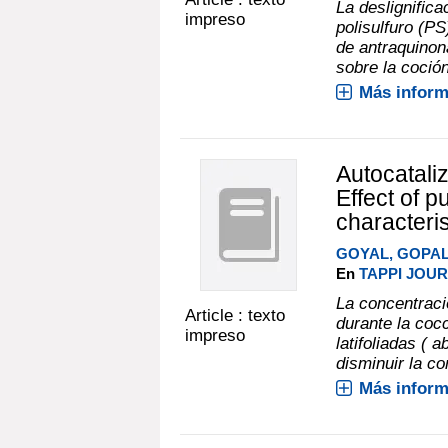
La deslignifica
impreso
polisulfuro (P
de antraquinon
sobre la coción
Más inform
Autocatali
Effect of p
characteris
GOYAL, GOPAL
En
TAPPI JOURN
La concentració
Article : texto
durante la coc
impreso
latifoliadas ( 
disminuir la co
Más inform