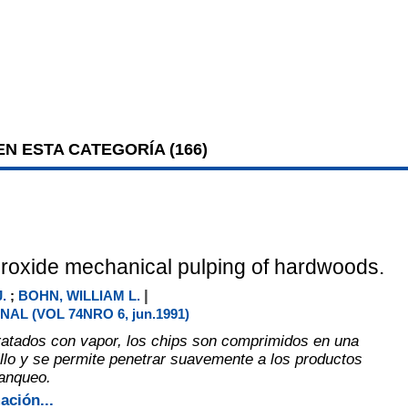
N ESTA CATEGORÍA (
166
)
eroxide mechanical pulping of hardwoods.
|
.
;
BOHN, WILLIAM L.
AL (VOL 74NRO 6, jun.1991)
ratados con vapor, los chips son comprimidos en una
illo y se permite penetrar suavemente a los productos
anqueo.
ación...