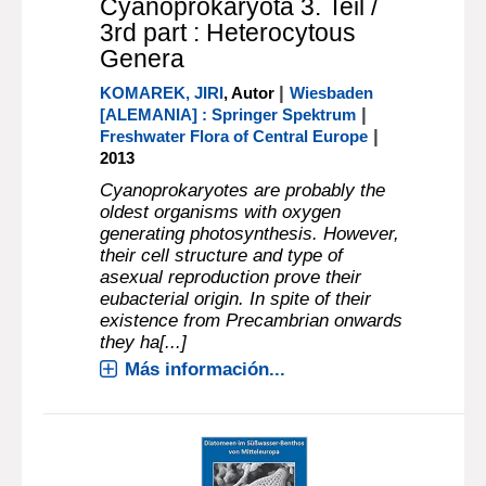
Cyanoprokaryota 3. Teil /
3rd part : Heterocytous
Genera
|
KOMAREK, JIRI
, Autor
Wiesbaden
|
[ALEMANIA] : Springer Spektrum
|
Freshwater Flora of Central Europe
2013
Cyanoprokaryotes are probably the
oldest organisms with oxygen
generating photosynthesis. However,
their cell structure and type of
asexual reproduction prove their
eubacterial origin. In spite of their
existence from Precambrian onwards
they ha[...]
Más información...