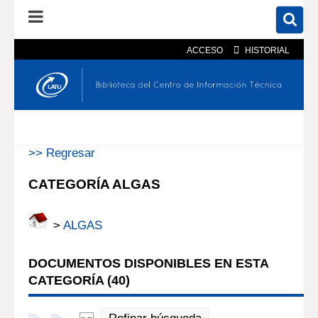
ACCESO
HISTORIAL
En el catálogo
En el sitio
Búsqueda avanzada
>> Regresar
CATEGORÍA ALGAS
>
ALGAS
DOCUMENTOS DISPONIBLES EN ESTA
CATEGORÍA (
40
)