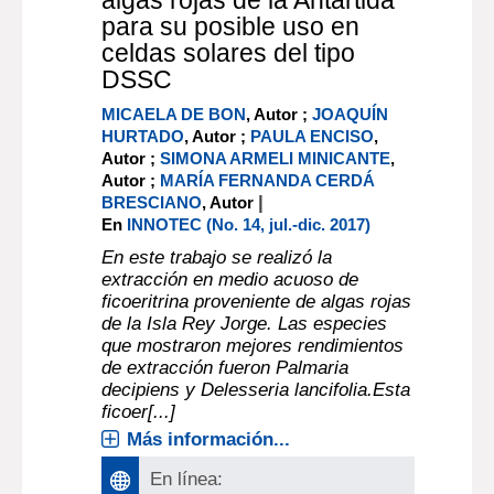
algas rojas de la Antártida
para su posible uso en
celdas solares del tipo
DSSC
MICAELA DE BON
, Autor ;
JOAQUÍN
HURTADO
, Autor ;
PAULA ENCISO
,
Autor ;
SIMONA ARMELI MINICANTE
,
Autor ;
MARÍA FERNANDA CERDÁ
|
BRESCIANO
, Autor
En
INNOTEC (No. 14, jul.-dic. 2017)
En este trabajo se realizó la
extracción en medio acuoso de
ficoeritrina proveniente de algas rojas
de la Isla Rey Jorge. Las especies
que mostraron mejores rendimientos
de extracción fueron Palmaria
decipiens y Delesseria lancifolia.Esta
ficoer[...]
Más información...
En línea: