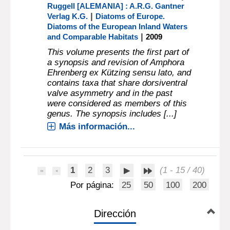
Ruggell [ALEMANIA] : A.R.G. Gantner
|
Verlag K.G.
Diatoms of Europe.
Diatoms of the European Inland Waters
|
and Comparable Habitats
2009
This volume presents the first part of
a synopsis and revision of Amphora
Ehrenberg ex Kützing sensu lato, and
contains taxa that share dorsiventral
valve asymmetry and in the past
were considered as members of this
genus. The synopsis includes [...]
Más información...
1
2
3
(1 - 15 / 40)
Por página:
25
50
100
200
Dirección