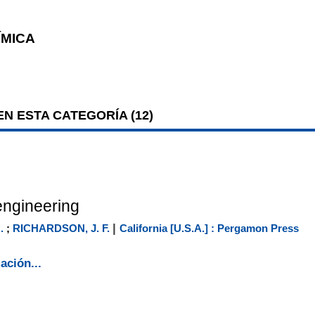
ÍMICA
N ESTA CATEGORÍA (
12
)
engineering
|
.
;
RICHARDSON, J. F.
California [U.S.A.] : Pergamon Press
ación...