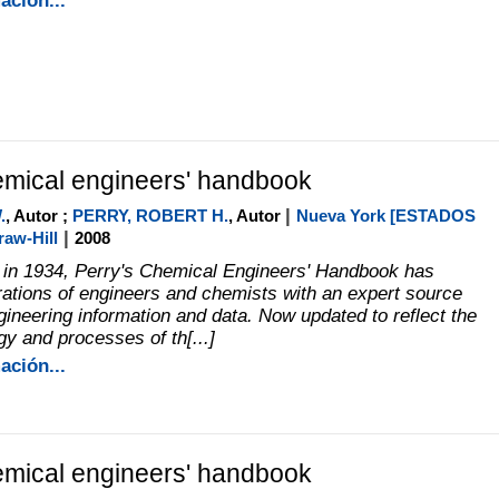
ación...
emical engineers' handbook
|
.
, Autor ;
PERRY, ROBERT H.
, Autor
Nueva York [ESTADOS
|
aw-Hill
2008
d in 1934, Perry's Chemical Engineers' Handbook has
ations of engineers and chemists with an expert source
gineering information and data. Now updated to reflect the
gy and processes of th[...]
ación...
emical engineers' handbook