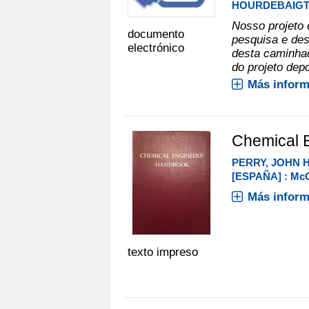
HOURDEBAIGT
Nosso projeto 
documento
pesquisa e des
electrónico
desta caminhad
do projeto depo
Más inform
Chemical 
PERRY, JOHN H
[ESPAÑA] : McG
Más inform
texto impreso