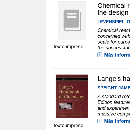
Chemical re
the design
LEVENSPIEL, 
Chemical reacti
concerned with
scale for purpo
texto impreso
the successful 
Más inform
Lange's ha
SPEIGHT, JAME
A standard ref
Edition feature
and experimenta
massive compen
Más inform
texto impreso