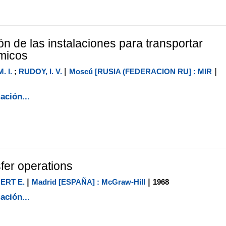
n de las instalaciones para transportar
ímicos
|
|
 I.
;
RUDOY, I. V.
Moscú [RUSIA (FEDERACION RU] : MIR
ación...
fer operations
|
|
ERT E.
Madrid [ESPAÑA] : McGraw-Hill
1968
ación...