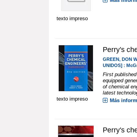
Más inform
texto impreso
Perry's ch
GREEN, DON W
UNIDOS] : McGr
First publishe
equipped gener
of chemical en
latest technolo
texto impreso
Más inform
Perry's ch