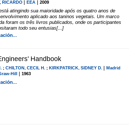
|
|
, RICARDO
EEA
2009
está atingindo sua maioridade após os quatro anos de
envolvimento aplicado aos taninos vegetais. Um marco
a foram os três livros publicados, onde os participantes
sitaram todo seu entusias[...]
ación...
Engineers' Handbook
|
.
;
CHILTON, CECIL H.
;
KIRKPATRICK, SIDNEY D.
Madrid
|
raw-Hill
1963
ación...