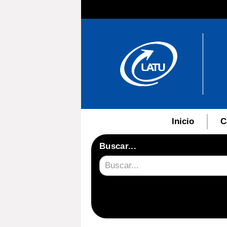
Inicio
C
Buscar...