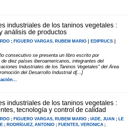
s industriales de los taninos vegetales :
y análisis de productos
|
|
ARDO
;
FIGUERO VARGAS, RUBEM MARIO
EDIPRUCS
o consecutivo se presenta un libro escrito por
 de diez países iberoamericanos, integrantes del
caciones Industriales de los Taninos Vegetales” del Área
omoción del Desarrollo Industrial d[...]
ación...
s industriales de los taninos vegetales :
ntes, tecnología y control de calidad
ARDO
;
FIGUERO VARGAS, RUBEM MARIO
;
IADE, JUAN
;
LE
NE
;
RODRÍGUEZ, ANTONIO
;
FUENTES, VERONICA
;