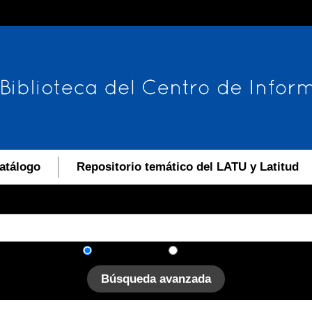
atálogo
Repositorio temático del LATU y Latitud
En el catálogo
En el sitio
Búsqueda avanzada