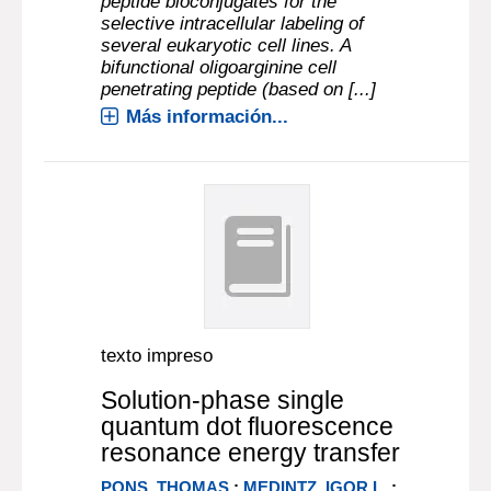
peptide bioconjugates for the
selective intracellular labeling of
several eukaryotic cell lines. A
bifunctional oligoarginine cell
penetrating peptide (based on [...]
Más información...
texto impreso
Solution-phase single
quantum dot fluorescence
resonance energy transfer
PONS, THOMAS
;
MEDINTZ, IGOR L.
;