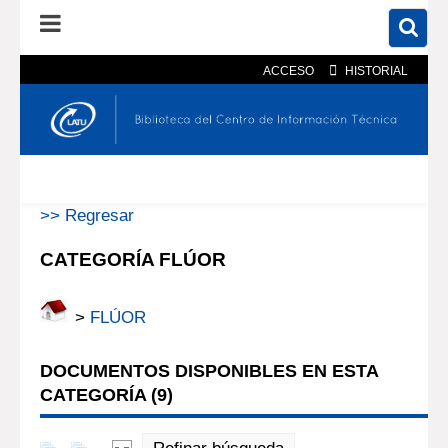
ACCESO
HISTORIAL
En el catálogo
En el sitio
Búsqueda avanzada
>> Regresar
CATEGORÍA FLÚOR
>
FLÚOR
DOCUMENTOS DISPONIBLES EN ESTA
CATEGORÍA (
9
)