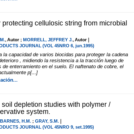
protecting cellulosic string from microbial
|
M.
, Autor ;
MORRELL, JEFFREY J.
, Autor
DUCTS JOURNAL (VOL 45NRO 6, jun.1995)
a la capacidad de varios biocidas para proteger la cadena
deterioro , midiendo la resistencia a la tracción luego de
 de enterramiento en el suelo. El naftenato de cobre, el
ctualmente p[...]
ación...
soil depletion studies with polymer /
ervative system.
|
BARNES, H.M.
;
GRAY, S.M.
DUCTS JOURNAL (VOL 45NRO 9, set.1995)