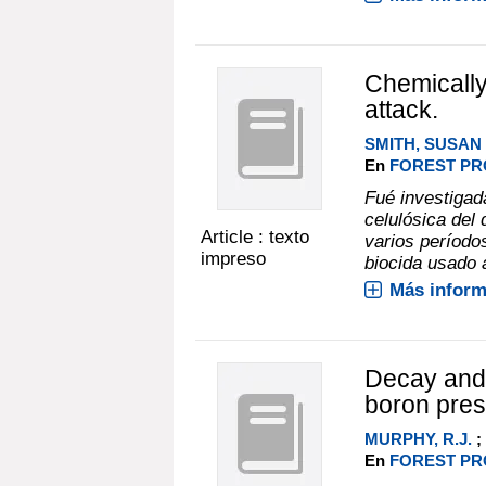
Chemically 
attack.
SMITH, SUSAN 
En
FOREST PRO
Fué investigad
celulósica del 
Article : texto
varios períodos
impreso
biocida usado a
Más inform
Decay and 
boron pres
MURPHY, R.J.
;
En
FOREST PRO