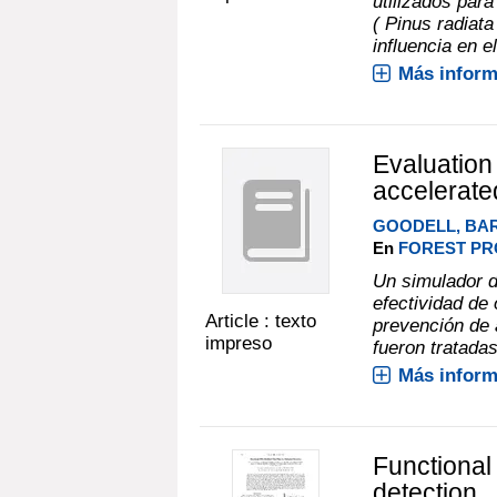
utilizados para
( Pinus radiat
influencia en el
Más inform
Evaluation 
accelerated
GOODELL, BA
En
FOREST PRO
Un simulador d
efectividad de
Article : texto
prevención de
impreso
fueron tratadas
Más inform
Functional 
detection