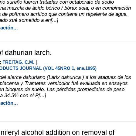
no sureño fueron tratadas con octaborato de sodio
 una mezcla de ácido bórico / bórax sola, o en combinación
 de polímero acrílico que contiene un repelente de agua.
tado sué sometido a en[...]
ación...
of dahurian larch.
|
;
FREITAG, C.M.
DUCTS JOURNAL (VOL 45NRO 1, ene.1995)
del alerce dahuriano (Larix dahurica ) a los ataques de los
placenta y Trametes versicolor fué evaluada en ensayos
 en bloques de suelo. Las pérdidas promediales de peso
a 34.5% con el P[...]
ación...
oniferyl alcohol addition on removal of