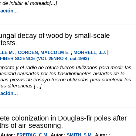
de inhibir el moteado[...]
ación...
ungal decay of wood by small-scale
tests.
|
LLE M.
;
CORDEN, MALCOLM E.
;
MORRELL, J.J.
IBER SCIENCE (VOL 25NRO 4, oct.1993)
mpacto y el radio de rotura fueron utilizados para medir las
nacidad causadas por los basidiomicetes aislados de la
as piezas de ensayo fueron utilizadas para accelerar los
s diferencias [...]
ación...
te colonization in Douglas-fir poles after
ths of air-seasoning.
, Autor ;
FREITAG, C.M.
, Autor ;
SMITH, S.M.
, Autor ;