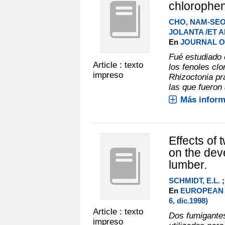
chlorophen
CHO, NAM-SE
JOLANTA /ET AL
En
JOURNAL O
Fué estudiado e
Article : texto
los fenoles cl
impreso
Rhizoctonia pr
las que fueron
Más inform
Effects of 
on the deve
lumber.
SCHMIDT, E.L.
En
EUROPEAN 
6, dic.1998)
Article : texto
Dos fumigantes 
impreso