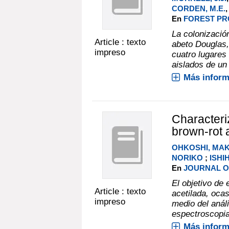
CORDEN, M.E.
,
En
FOREST PRO
La colonizació
Article : texto
abeto Douglas,
impreso
cuatro lugares
aislados de un 
Más inform
Characteri
brown-rot a
OHKOSHI, MA
NORIKO
;
ISHI
En
JOURNAL O
El objetivo de 
Article : texto
acetilada, oca
impreso
medio del anál
espectroscopia
Más inform