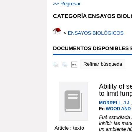
>> Regresar
CATEGORÍA ENSAYOS BIOL
>
ENSAYOS BIOLÓGICOS
DOCUMENTOS DISPONIBLES E
Refinar búsqueda
Ability of 
to limit fu
MORRELL, J.J.
En
WOOD AND F
Fué estudiada 
inhibir las ma
Article : texto
un ambiente húm