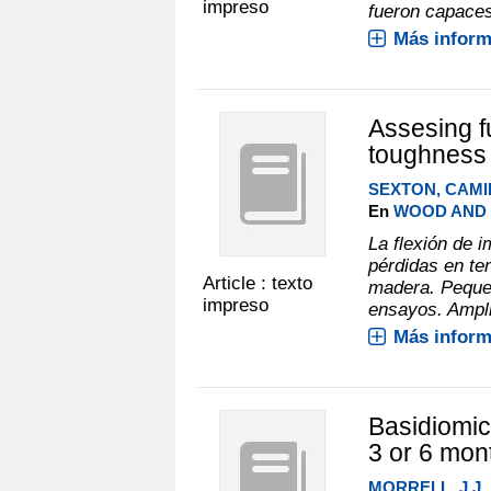
impreso
fueron capaces 
Más inform
Assesing f
toughness 
SEXTON, CAMI
En
WOOD AND F
La flexión de i
pérdidas en te
Article : texto
madera. Pequeñ
impreso
ensayos. Amplia
Más inform
Basidiomice
3 or 6 mon
MORRELL, J.J.