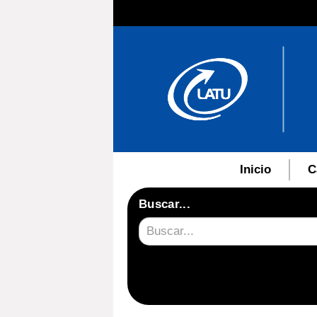
Inicio
C
Buscar...