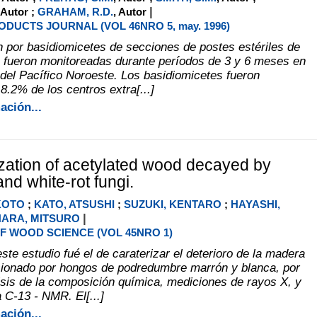
|
 Autor ;
GRAHAM, R.D.
, Autor
DUCTS JOURNAL (VOL 46NRO 5, may. 1996)
n por basidiomicetes de secciones de postes estériles de
 fueron monitoreadas durante períodos de 3 y 6 meses en
 del Pacífico Noroeste. Los basidiomicetes fueron
8.2% de los centros extra[...]
ación...
zation of acetylated wood decayed by
nd white-rot fungi.
KOTO
;
KATO, ATSUSHI
;
SUZUKI, KENTARO
;
HAYASHI,
|
HARA, MITSURO
F WOOD SCIENCE (VOL 45NRO 1)
este estudio fué el de caraterizar el deterioro de la madera
sionado por hongos de podredumbre marrón y blanca, por
isis de la composición química, mediciones de rayos X, y
 C-13 - NMR. El[...]
ación...