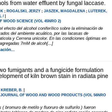
ols from water effluent by fungal laccase.
OK
;
ROGALSKI, JERZY
;
JASZEK, MAGDALENA
;
LUTEREK,
|
 /
F WOOD SCIENCE (VOL 45NRO 2)
l efecto del alcohol coniferílico sobre la eliminación de
orados del ambiente acuático, por las lacasas de
aticola y Cerrena unicolor. En las condiciones óptimas en
 agregadas 7mM de alcoh[...]
ación...
two fumigants and a fungicide formulation
lopment of kiln brown stain in radiata pine
|
;
KREBER, B.
JOURNAL OF WOOD AND WOOD PRODUCTS (VOL 56NRO
( bromuro de metilo y fluoruro de sulfurilo ) fueron