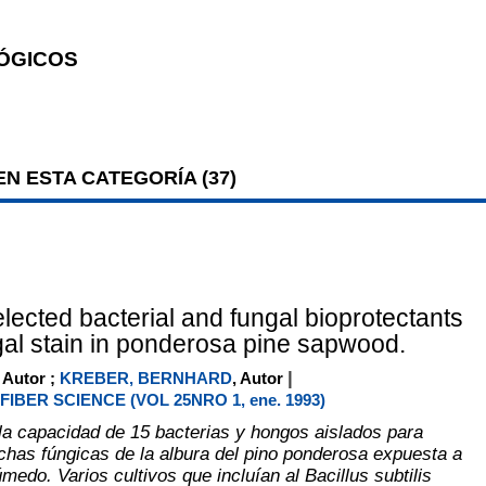
ÓGICOS
N ESTA CATEGORÍA (
37
)
selected bacterial and fungal bioprotectants
ngal stain in ponderosa pine sapwood.
|
, Autor ;
KREBER, BERNHARD
, Autor
IBER SCIENCE (VOL 25NRO 1, ene. 1993)
la capacidad de 15 bacterias y hongos aislados para
nchas fúngicas de la albura del pino ponderosa expuesta a
edo. Varios cultivos que incluían al Bacillus subtilis