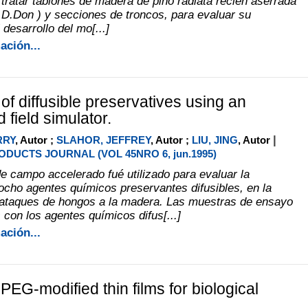
 tratar tablones de madera de pino radiata recién aserrada
a D.Don ) y secciones de troncos, para evaluar su
 desarrollo del mo[...]
ación...
of diffusible preservatives using an
 field simulator.
|
RRY
, Autor ;
SLAHOR, JEFFREY
, Autor ;
LIU, JING
, Autor
DUCTS JOURNAL (VOL 45NRO 6, jun.1995)
e campo accelerado fué utilizado para evaluar la
 ocho agentes químicos preservantes difusibles, en la
 ataques de hongos a la madera. Las muestras de ensayo
 con los agentes químicos difus[...]
ación...
PEG-modified thin films for biological