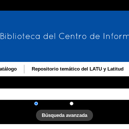
atálogo
Repositorio temático del LATU y Latitud
En el catálogo
En el sitio
Búsqueda avanzada