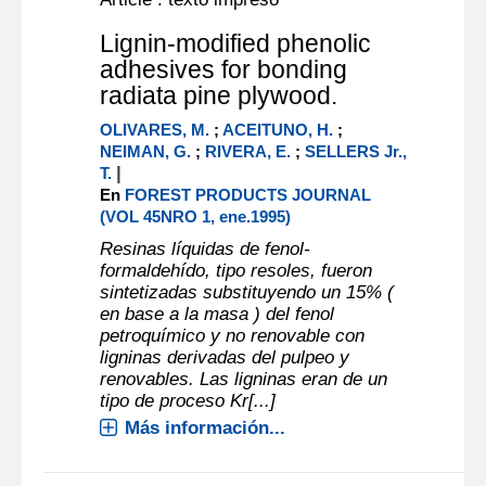
Lignin-modified phenolic
adhesives for bonding
radiata pine plywood.
OLIVARES, M.
;
ACEITUNO, H.
;
NEIMAN, G.
;
RIVERA, E.
;
SELLERS Jr.,
|
T.
En
FOREST PRODUCTS JOURNAL
(VOL 45NRO 1, ene.1995)
Resinas líquidas de fenol-
formaldehído, tipo resoles, fueron
sintetizadas substituyendo un 15% (
en base a la masa ) del fenol
petroquímico y no renovable con
ligninas derivadas del pulpeo y
renovables. Las ligninas eran de un
tipo de proceso Kr[...]
Más información...