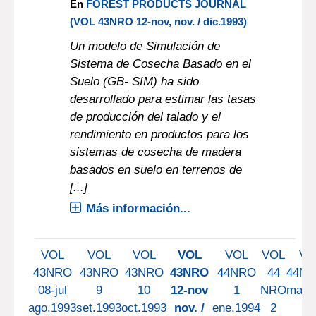
En
FOREST PRODUCTS JOURNAL
(VOL 43NRO 12-nov, nov. / dic.1993)
Un modelo de Simulación de
Sistema de Cosecha Basado en el
Suelo (GB- SIM) ha sido
desarrollado para estimar las tasas
de producción del talado y el
rendimiento en productos para los
sistemas de cosecha de madera
basados en suelo en terrenos de
[...]
Más información...
VOL
VOL
VOL
VOL
VOL
VOL
VO
43NRO
43NRO
43NRO
43NRO
44NRO
44
44NR
08-jul
9
10
12-nov
1
NRO
mar.
ago.1993
set.1993
oct.1993
nov. /
ene.1994
2