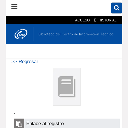
ACCESO
HISTORIAL
En el catálogo
En el sitio
Búsqueda avanzada
>> Regresar
.
Enlace al registro