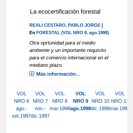
La ecocertificación forestal
|
REALI CESTARO, PABLO JORGE
En
FORESTAL (VOL NRO 9, ago.1998)
Otra oprtunidad para el medio
ambiente y un importante requisito
para el comercio internacional en el
mediano plazo.
Más información...
VOL
VOL
VOL
VOL
VOL
VOL
NRO 6
NRO 7
NRO 8
NRO 9
NRO 10
NRO 11
ago.-
nov.-
mar.1998
ago.1998
dic.1998
mar.1999
set.1997
dic.1997
j