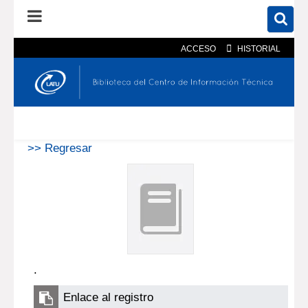
ACCESO
HISTORIAL
En el catálogo
En el sitio
Búsqueda avanzada
>> Regresar
.
Enlace al registro