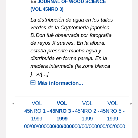
En
JOURNAL OF WOOD SCIENCE
(VOL 45NRO 3)
La distribución de agua en los tallos
verdes de la Cryptomeria japonica
D.Don fué observada por fotografía
de rayos X suaves. En la albura,
estaba presente mucha agua y
distribuída en forma pareja. En la
madera intermedia (la zona blanca
), se[...]
Más información...
VOL
VOL
VOL
VOL
45NRO 1 -
45NRO 3 -
45NRO 2 -
45NRO 5 -
1999
1999
1999
1999
00/00/0000
00/00/0000
00/00/0000
00/00/0000