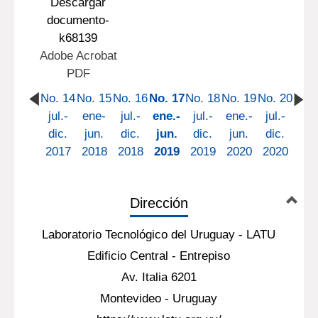
Descargar
documento-
k68139
Adobe Acrobat
PDF
No. 14
No. 15
No. 16
No. 17
No. 18
No. 19
No. 20
jul.-
ene-
jul.-
ene.-
jul.-
ene.-
jul.-
dic.
jun.
dic.
jun.
dic.
jun.
dic.
2017
2018
2018
2019
2019
2020
2020
Dirección
Laboratorio Tecnológico del Uruguay - LATU
Edificio Central - Entrepiso
Av. Italia 6201
Montevideo - Uruguay