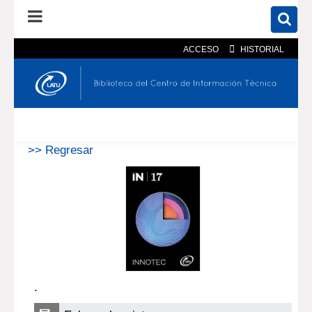
ACCESO
HISTORIAL
En el catálogo
En el sitio
Búsqueda avanzada
>> Regresar
.