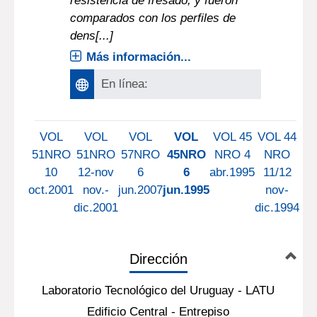
resistencia de fresado, y fueron
comparados con los perfiles de
dens[...]
Más información...
En línea:
VOL
VOL
VOL
VOL
VOL 45
VOL 44
51NRO
51NRO
57NRO
45NRO
NRO 4
NRO
10
12-nov
6
6
abr.1995
11/12
oct.2001
nov.-
jun.2007
jun.1995
nov-
dic.2001
dic.1994
Dirección
Laboratorio Tecnológico del Uruguay - LATU
Edificio Central - Entrepiso