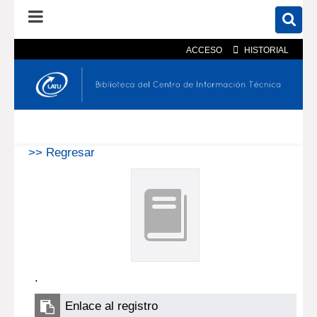
ACCESO
HISTORIAL
En el catálogo
En el sitio
Búsqueda avanzada
>> Regresar
.
Enlace al registro