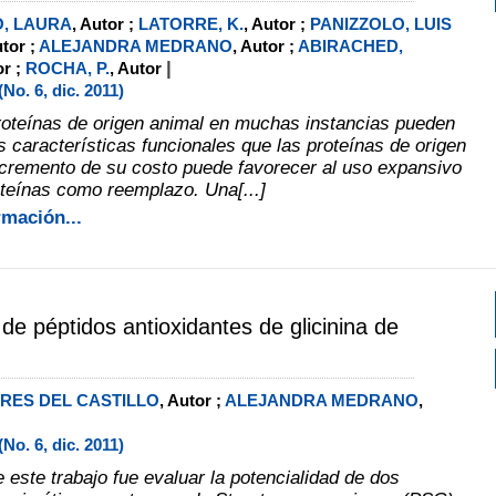
, LAURA
, Autor ;
LATORRE, K.
, Autor ;
PANIZZOLO, LUIS
utor ;
ALEJANDRA MEDRANO
, Autor ;
ABIRACHED,
|
or ;
ROCHA, P.
, Autor
o. 6, dic. 2011)
proteínas de origen animal en muchas instancias pueden
s características funcionales que las proteínas de origen
incremento de su costo puede favorecer al uso expansivo
roteínas como reemplazo. Una[...]
rmación...
de péptidos antioxidantes de glicinina de
RES DEL CASTILLO
, Autor ;
ALEJANDRA MEDRANO
,
o. 6, dic. 2011)
e este trabajo fue evaluar la potencialidad de dos