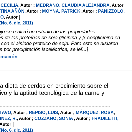
 CECILIA
, Autor ;
MEDRANO, CLAUDIA ALEJANDRA
, Autor
STINA AÑÓN
, Autor ;
MOYNA, PATRICK
, Autor ;
PANIZZOLO,
|
TO
, Autor
o. 6, dic. 2011)
ajo se realizó un estudio de las propiedades
 de las proteínas de soja glicinina y β-conglicinina en
con el aislado proteico de soja. Para esto se aislaron
s por precipitación isoeléctrica, se le[...]
rmación...
la dieta de cerdos en crecimiento sobre el
tivo y la aptitud tecnológica de la carne y
TAVO
, Autor ;
REPISO, LUIS
, Autor ;
MÁRQUEZ, ROSA
,
NEZ, R.
, Autor ;
COZZANO, SONIA
, Autor ;
FRADILETTI,
|
 Autor
o. 6, dic. 2011)