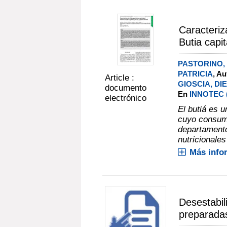
Caracteriza
Butia capi
PASTORINO,
PATRICIA
, Au
Article :
GIOSCIA, DI
documento
En
INNOTEC (N
electrónico
El butiá es u
cuyo consumo
departamento
nutricionales
Más info
Desestabil
preparadas