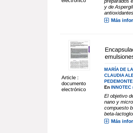
electrónico
preparados e
y de Aspergi
antioxidantes
Más info
Encapsulac
emulsiones
MARÍA DE LA
CLAUDIA AL
Article :
PEDEMONTE
documento
En
INNOTEC (N
electrónico
El objetivo d
nano y micro
compuesto bi
beta-lactoglo
Más info