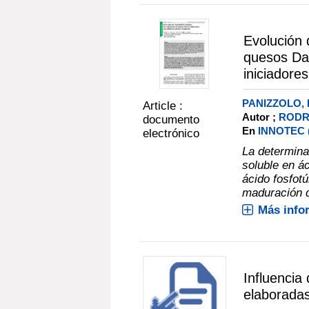
Evolución 
quesos Dan
iniciadores
PANIZZOLO,
Article :
Autor ;
RODRÍ
documento
En
INNOTEC (N
electrónico
La determina
soluble en á
ácido fosfot
maduración d
Más info
Influencia
elaboradas