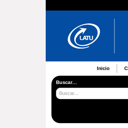
Inicio
C
Buscar...