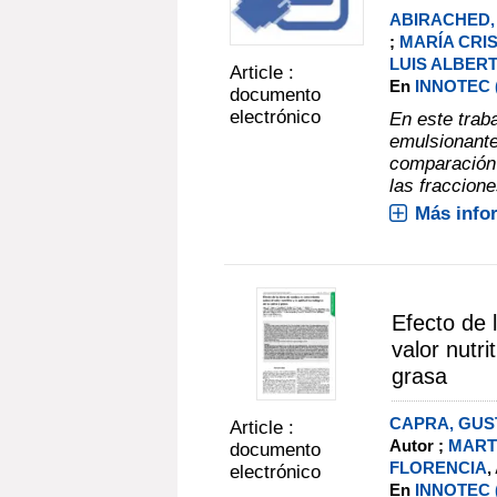
ABIRACHED,
;
MARÍA CRI
LUIS ALBER
Article :
En
INNOTEC (N
documento
electrónico
En este trab
emulsionantes
comparación 
las fraccione
Más info
Efecto de 
valor nutri
grasa
CAPRA, GUS
Article :
Autor ;
MARTI
documento
FLORENCIA
,
electrónico
En
INNOTEC (N