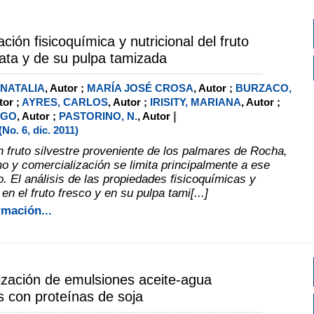
ción fisicoquímica y nutricional del fruto
tata y de su pulpa tamizada
 NATALIA
, Autor ;
MARÍA JOSÉ CROSA
, Autor ;
BURZACO,
tor ;
AYRES, CARLOS
, Autor ;
IRISITY, MARIANA
, Autor ;
|
EGO
, Autor ;
PASTORINO, N.
, Autor
o. 6, dic. 2011)
n fruto silvestre proveniente de los palmares de Rocha,
 y comercialización se limita principalmente a ese
. El análisis de las propiedades fisicoquímicas y
 en el fruto fresco y en su pulpa tami[...]
rmación...
ización de emulsiones aceite-agua
 con proteínas de soja