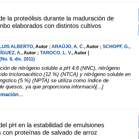
de la proteólisis durante la maduración de
bo elaborados con distintos cultivos
 LUIS ALBERTO
, Autor ;
ARAÚJO, A. C.
, Autor ;
SCHOPF, G.
,
|
GUEZ, A.
, Autor ;
TAROCO, L. V.
, Autor
o. 6, dic. 2011)
ción de nitrógeno soluble a pH 4,6 (NNC), nitrógeno
cido tricloroacético (12 %) (NTCA) y nitrógeno soluble en
úngstico (5 %) (NPTA) se utiliza como índice de
e quesos, ya que proporciona informació[...]
rmación...
 del pH en la estabilidad de emulsiones
 con proteínas de salvado de arroz