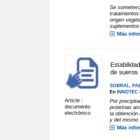
Se sometiero
tratamientos
origen veget
suplementos p
Más info
Estabilida
de sueros 
SOBRAL, P
En
INNOTEC (N
Article :
Por precipit
documento
proteínas ai
electrónico
la obtención 
y del mismo s
Más info