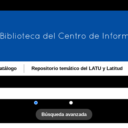
atálogo
Repositorio temático del LATU y Latitud
En el catálogo
En el sitio
Búsqueda avanzada