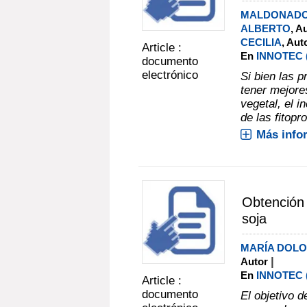
MALDONADO
ALBERTO
, A
CECILIA
, Aut
Article :
En
INNOTEC (N
documento
electrónico
Si bien las 
tener mejore
vegetal, el 
de las fitop
Más info
Obtención 
soja
MARÍA DOLO
|
Autor
En
INNOTEC (N
Article :
documento
El objetivo d