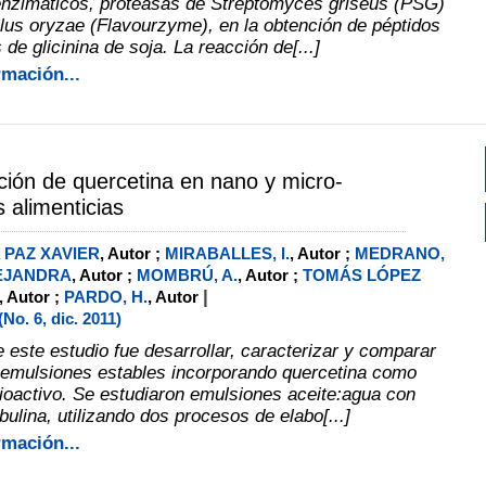
nzimáticos, proteasas de Streptomyces griseus (PSG)
llus oryzae (Flavourzyme), en la obtención de péptidos
 de glicinina de soja. La reacción de[...]
rmación...
ión de quercetina en nano y micro-
 alimenticias
 PAZ XAVIER
, Autor ;
MIRABALLES, I.
, Autor ;
MEDRANO,
EJANDRA
, Autor ;
MOMBRÚ, A.
, Autor ;
TOMÁS LÓPEZ
|
, Autor ;
PARDO, H.
, Autor
o. 6, dic. 2011)
e este estudio fue desarrollar, caracterizar y comparar
emulsiones estables incorporando quercetina como
oactivo. Se estudiaron emulsiones aceite:agua con
bulina, utilizando dos procesos de elabo[...]
rmación...