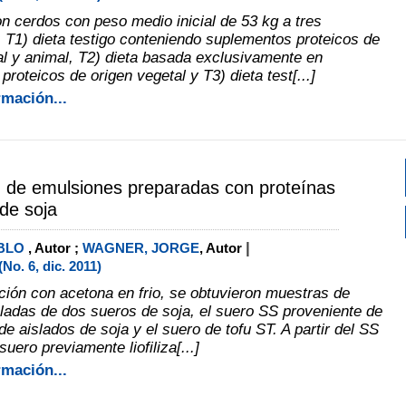
n cerdos con peso medio inicial de 53 kg a tres
: T1) dieta testigo conteniendo suplementos proteicos de
al y animal, T2) dieta basada exclusivamente en
roteicos de origen vegetal y T3) dieta test[...]
rmación...
d de emulsiones preparadas con proteínas
de soja
|
ABLO
, Autor ;
WAGNER, JORGE
, Autor
o. 6, dic. 2011)
ación con acetona en frio, se obtuvieron muestras de
sladas de dos sueros de soja, el suero SS proveniente de
de aislados de soja y el suero de tofu ST. A partir del SS
uero previamente liofiliza[...]
rmación...