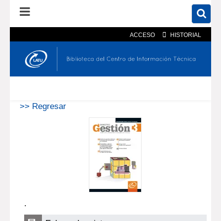
ACCESO
HISTORIAL
En el catálogo
En el sitio
Búsqueda avanzada
>> Regresar
.