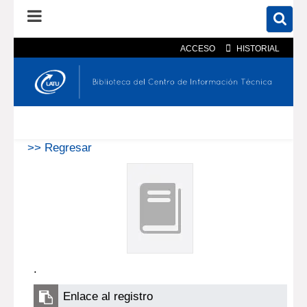
ACCESO
HISTORIAL
En el catálogo
En el sitio
Búsqueda avanzada
>> Regresar
.
Enlace al registro