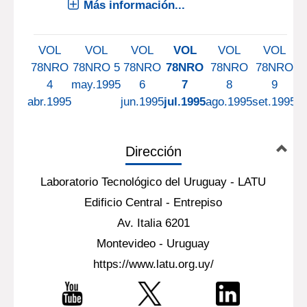
Más información...
VOL
VOL
VOL
VOL
VOL
VOL
78NRO
78NRO 5
78NRO
78NRO
78NRO
78NRO
7
4
may.1995
6
7
8
9
abr.1995
jun.1995
jul.1995
ago.1995
set.1995
oc
Dirección
Laboratorio Tecnológico del Uruguay - LATU
Edificio Central - Entrepiso
Av. Italia 6201
Montevideo - Uruguay
https://www.latu.org.uy/