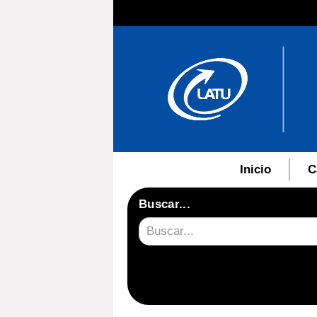
Inicio
C
Buscar...