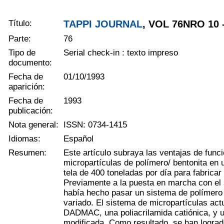
Título:
TAPPI JOURNAL
, VOL 76NRO 10 -
Parte:
76
Tipo de
Serial check-in : texto impreso
documento:
Fecha de
01/10/1993
aparición:
Fecha de
1993
publicación:
Nota general:
ISSN: 0734-1415
Idiomas:
Español
Resumen:
Este artículo subraya las ventajas de fun
micropartículas de polímero/ bentonita en
tela de 400 toneladas por día para fabrica
Previamente a la puesta en marcha con el 
había hecho pasar un sistema de polímero 
variado. El sistema de micropartículas actu
DADMAC, una poliacrilamida catiónica, y un
modificada. Como resultado, se han logra