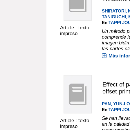
SHIRATORI,
TANIGUCHI, 
En
TAPPI JOU
Article : texto
Un método pa
impreso
comprende la
imagen bidim
las partes cl
Más info
Effect of 
offset-prin
PAN, YUN-L
En
TAPPI JOU
Se han lleva
Article : texto
en la calidad
impreso
pulpa mecáni