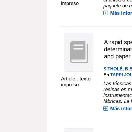
impreso
paquete de no
Más info
A rapid sp
determinati
and paper 
SITHOLÉ, B
En
TAPPI JOU
Article : texto
Las técnicas
impreso
resinas en m
instrumentac
fábricas. La 
Más info