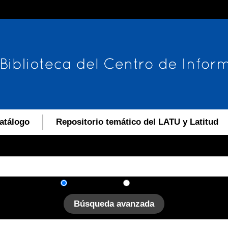
atálogo
Repositorio temático del LATU y Latitud
En el catálogo
En el sitio
Búsqueda avanzada