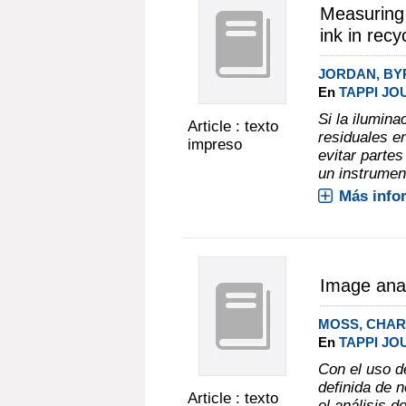
Measuring t
ink in recy
JORDAN, BY
En
TAPPI JOU
Si la ilumina
Article : texto
residuales e
impreso
evitar partes
un instrument
Más info
Image anal
MOSS, CHAR
En
TAPPI JOU
Con el uso d
definida de 
Article : texto
el análisis d