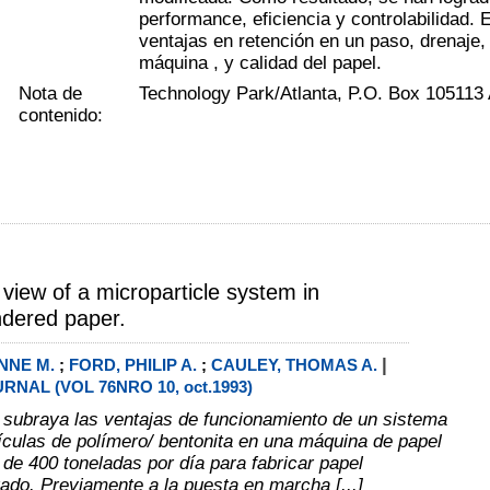
performance, eficiencia y controlabilidad. 
ventajas en retención en un paso, drenaje
máquina , y calidad del papel.
Nota de
Technology Park/Atlanta, P.O. Box 105113
contenido:
 view of a microparticle system in
ndered paper.
|
NNE M.
;
FORD, PHILIP A.
;
CAULEY, THOMAS A.
RNAL (VOL 76NRO 10, oct.1993)
o subraya las ventajas de funcionamiento de un sistema
ículas de polímero/ bentonita en una máquina de papel
 de 400 toneladas por día para fabricar papel
ado. Previamente a la puesta en marcha [...]