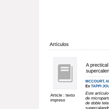
Artículos
A prectical
supercale
MCCOURT, A
En
TAPPI JOU
Este artícul
Article : texto
de micropart
impreso
de doble tela
supercalandr