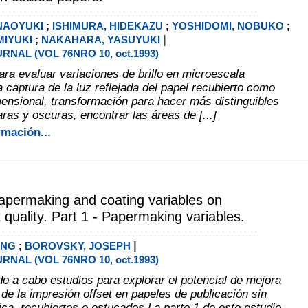
 NAOYUKI
;
ISHIMURA, HIDEKAZU
;
YOSHIDOMI, NOBUKO
;
|
MIYUKI
;
NAKAHARA, YASUYUKI
RNAL (VOL 76NRO 10, oct.1993)
ra evaluar variaciones de brillo en microescala
 captura de la luz reflejada del papel recubierto como
ensional, transformación para hacer más distinguibles
aras y oscuras, encontrar las áreas de [...]
rmación...
papermaking and coating variables on
t quality. Part 1 - Papermaking variables.
|
ONG
;
BOROVSKY, JOSEPH
RNAL (VOL 76NRO 10, oct.1993)
do a cabo estudios para explorar el potencial de mejora
 de la impresión offset en papeles de publicación sin
ca, recubiertos o estucados.La parte 1 de este estudio