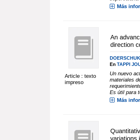
Más info
An advance
direction c
DOERSCHUK,
En
TAPPI JOU
Un nuevo actu
Article : texto
materiales d
impreso
requerimient
Es útil para 
Más info
Quantitati
variations