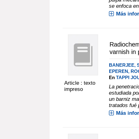
se enfoca en 
Más info
Radiochemi
varnish in
BANERJEE, S
EPEREN, RO
En
TAPPI JOU
Article : texto
La penetraci
impreso
estudiada po
un barniz ma
tratados fué 
Más info