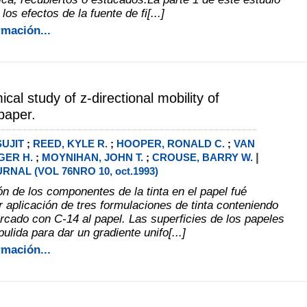
los efectos de la fuente de fi[...]
rmación...
cal study of z-directional mobility of
 paper.
UJIT
;
REED, KYLE R.
;
HOOPER, RONALD C.
;
VAN
|
GER H.
;
MOYNIHAN, JOHN T.
;
CROUSE, BARRY W.
RNAL (VOL 76NRO 10, oct.1993)
ón de los componentes de la tinta en el papel fué
r aplicación de tres formulaciones de tinta conteniendo
rcado con C-14 al papel. Las superficies de los papeles
pulida para dar un gradiente unifo[...]
rmación...