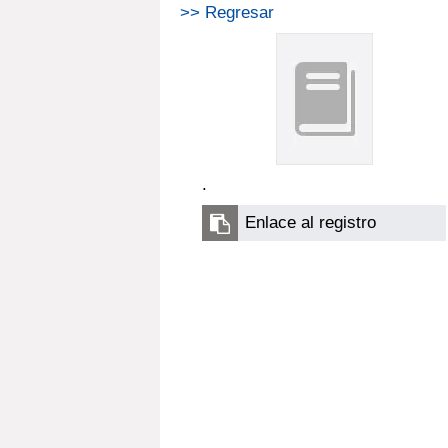
>> Regresar
.
Enlace al registro