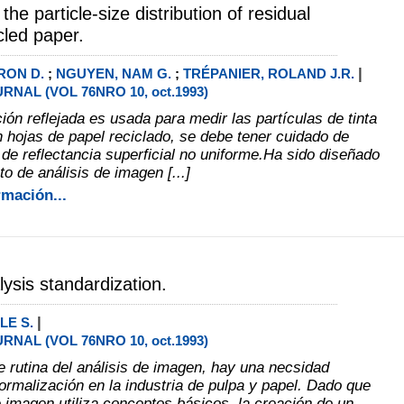
he particle-size distribution of residual
cled paper.
|
RON D.
;
NGUYEN, NAM G.
;
TRÉPANIER, ROLAND J.R.
RNAL (VOL 76NRO 10, oct.1993)
ción reflejada es usada para medir las partículas de tinta
n hojas de papel reciclado, se debe tener cuidado de
 de reflectancia superficial no uniforme.Ha sido diseñado
o de análisis de imagen [...]
rmación...
ysis standardization.
|
LE S.
RNAL (VOL 76NRO 10, oct.1993)
e rutina del análisis de imagen, hay una necsidad
normalización en la industria de pulpa y papel. Dado que
e imagen utiliza conceptos básicos, la creación de un