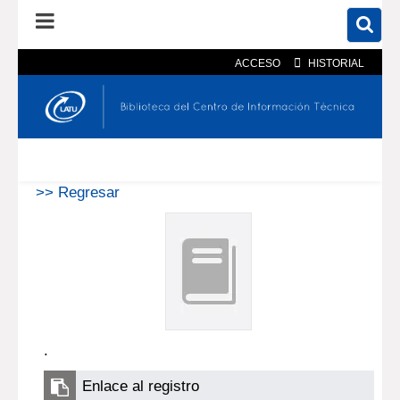
ACCESO
HISTORIAL
En el catálogo
En el sitio
Búsqueda avanzada
>> Regresar
.
Enlace al registro