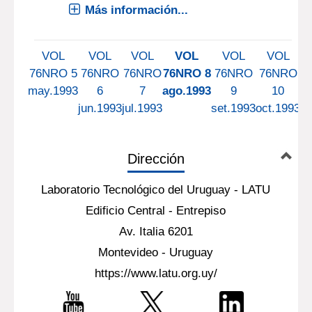
Más información...
VOL
VOL
VOL
VOL
VOL
VOL
76NRO 5
76NRO
76NRO
76NRO 8
76NRO
76NRO
7
may.1993
6
7
ago.1993
9
10
jun.1993
jul.1993
set.1993
oct.1993
no
Dirección
Laboratorio Tecnológico del Uruguay - LATU
Edificio Central - Entrepiso
Av. Italia 6201
Montevideo - Uruguay
https://www.latu.org.uy/