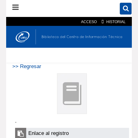
ACCESO
HISTORIAL
En el catálogo
En el sitio
Búsqueda avanzada
>> Regresar
.
Enlace al registro