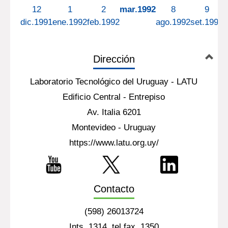
12
1
2
mar.1992
8
9
dic.1991
ene.1992
feb.1992
ago.1992
set.1992
o
Dirección
Laboratorio Tecnológico del Uruguay - LATU
Edificio Central - Entrepiso
Av. Italia 6201
Montevideo - Uruguay
https://www.latu.org.uy/
Contacto
(598) 26013724
Ints. 1314, tel fax. 1350