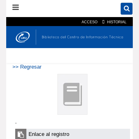
ACCESO
HISTORIAL
En el catálogo
En el sitio
Búsqueda avanzada
>> Regresar
.
Enlace al registro