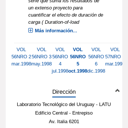
serie que suma los resultados de
un extenso proyecto para
cuantificar el efecto de duración de
carga ( Duration-of-load
Más información...
VOL
VOL
VOL
VOL
VOL
VOL
56NRO 2
56NRO 3
56NRO
56NRO
56NRO
57NRO 1
mar.1998
may.1998
4
5
6
mar.1999
jul.1998
oct.1998
dic.1998
a
Dirección
Laboratorio Tecnológico del Uruguay - LATU
Edificio Central - Entrepiso
Av. Italia 6201