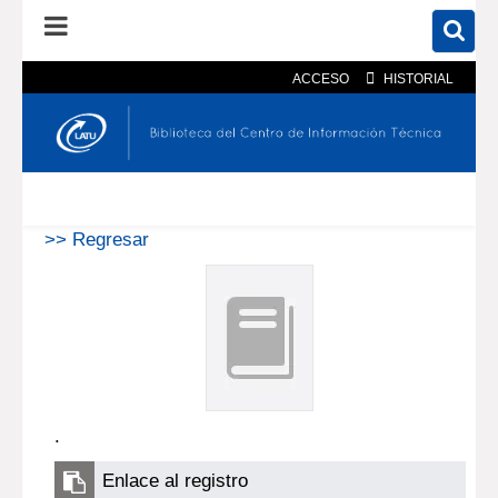
ACCESO
HISTORIAL
En el catálogo
En el sitio
Búsqueda avanzada
>> Regresar
.
Enlace al registro