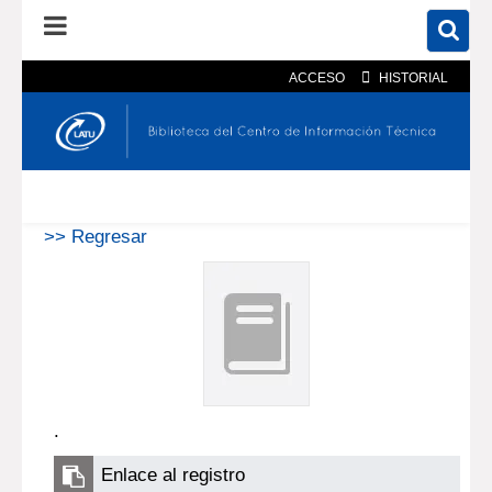
ACCESO
HISTORIAL
En el catálogo
En el sitio
Búsqueda avanzada
>> Regresar
.
Enlace al registro