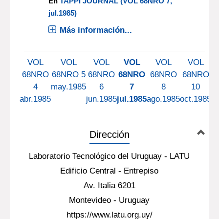
En
TAPPI JOURNAL (VOL 68NRO 7,
jul.1985)
Más información...
VOL
VOL
VOL
VOL
VOL
VOL
68NRO
68NRO 5
68NRO
68NRO
68NRO
68NRO
4
may.1985
6
7
8
10
abr.1985
jun.1985
jul.1985
ago.1985
oct.1985
n
Dirección
Laboratorio Tecnológico del Uruguay - LATU
Edificio Central - Entrepiso
Av. Italia 6201
Montevideo - Uruguay
https://www.latu.org.uy/