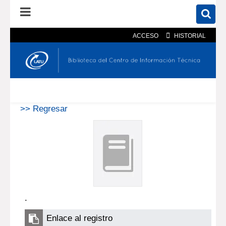
ACCESO
HISTORIAL
En el catálogo
En el sitio
Búsqueda avanzada
>> Regresar
.
Enlace al registro