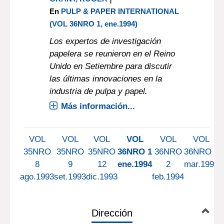
En
PULP & PAPER INTERNATIONAL
(VOL 36NRO 1, ene.1994)
Los expertos de investigación
papelera se reunieron en el Reino
Unido en Setiembre para discutir
las últimas innovaciones en la
industria de pulpa y papel.
Más información...
VOL
VOL
VOL
VOL
VOL
VOL
35NRO
35NRO
35NRO
36NRO 1
36NRO
36NRO 3
8
9
12
ene.1994
2
mar.1994
ago.1993
set.1993
dic.1993
feb.1994
a
Dirección