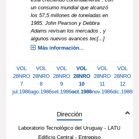
un consumo mundial que alcanzó
los 57,5 millones de toneladas en
1985. John Pearson y Debbra
Adams revisan los mercados , y
algunos nuevos avances tec[...]
Más información...
VOL
VOL
VOL
VOL
VOL
VOL
28NRO
28NRO
28NRO
28NRO
28NRO
28NRO
2
7
8
9
10
11
12
jul.1986
ago.1986
set.1986
oct.1986
nov.1986
dic.1986
fe
Dirección
Laboratorio Tecnológico del Uruguay - LATU
Edificio Central - Entrepiso