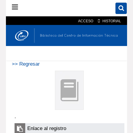
ACCESO
HISTORIAL
En el catálogo
En el sitio
Búsqueda avanzada
>> Regresar
.
Enlace al registro