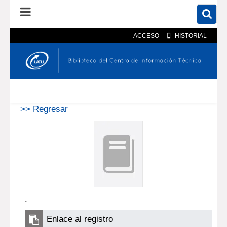
ACCESO
HISTORIAL
En el catálogo
En el sitio
Búsqueda avanzada
>> Regresar
.
Enlace al registro