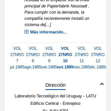
principal de Papierfabrik Neustadt .
Para cumplir con la demanda, la
compañía recientemente instaló un
sistema de[...]
Más información...
VOL
VOL
VOL
VOL
VOL
VOL
27NRO
27NRO
27NRO
27NRO
27NRO
27NRO
2
7
8
9
10
11
12
jul.1985
ago.1985
set.1985
oct.1985
nov.1985
dic.1985
en
Dirección
Laboratorio Tecnológico del Uruguay - LATU
Edificio Central - Entrepiso
Av. Italia 6201