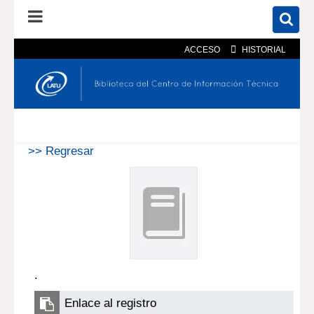
ACCESO
HISTORIAL
En el catálogo
En el sitio
Búsqueda avanzada
>> Regresar
.
Enlace al registro