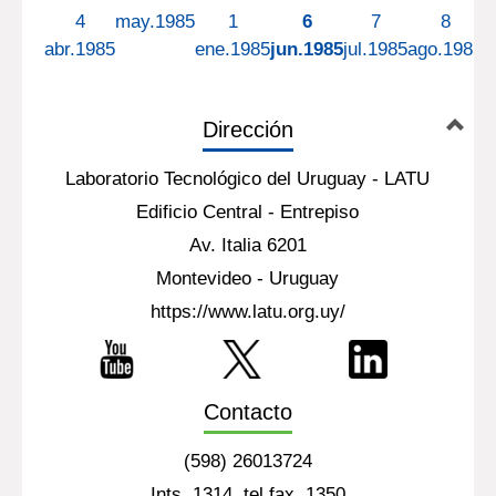
4
may.1985
1
6
7
8
abr.1985
ene.1985
jun.1985
jul.1985
ago.1985
s
Dirección
Laboratorio Tecnológico del Uruguay - LATU
Edificio Central - Entrepiso
Av. Italia 6201
Montevideo - Uruguay
https://www.latu.org.uy/
Contacto
(598) 26013724
Ints. 1314, tel fax. 1350