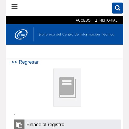
ACCESO
HISTORIAL
En el catálogo
En el sitio
Búsqueda avanzada
>> Regresar
.
Enlace al registro