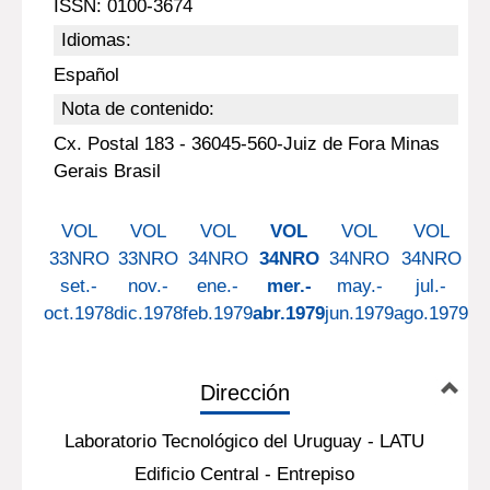
ISSN: 0100-3674
Idiomas:
Español
Nota de contenido:
Cx. Postal 183 - 36045-560-Juiz de Fora Minas
Gerais Brasil
VOL
VOL
VOL
VOL
VOL
VOL
33NRO
33NRO
34NRO
34NRO
34NRO
34NRO
3
set.-
nov.-
ene.-
mer.-
may.-
jul.-
oct.1978
dic.1978
feb.1979
abr.1979
jun.1979
ago.1979
oc
Dirección
Laboratorio Tecnológico del Uruguay - LATU
Edificio Central - Entrepiso